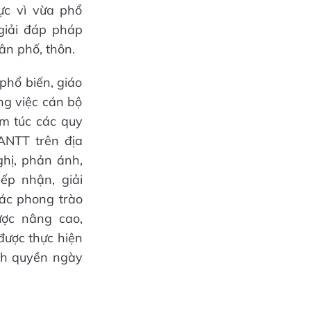
ực vì vừa phổ
 giải đáp pháp
ân phố, thôn.
phổ biến, giáo
ng việc cán bộ
m túc các quy
 ANTT trên địa
hị, phản ánh,
ếp nhận, giải
các phong trào
ợc nâng cao,
được thực hiện
ính quyền ngày