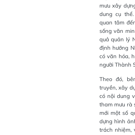
mưu xây dựng
dung cụ thể.
quan tâm đến
sống văn minh
quả quản lý N
định hướng N
có văn hóa, 
người Thành 
Theo đó, bê
truyền, xây 
có nội dung 
tham mưu rà s
mới một số q
dựng hình ản
trách nhiệm, 