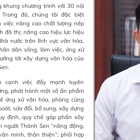
 khung chương trình với 30 nội
 Trong đó, chúng tôi đặc biệt
 việc nâng cao chất lượng nếp
 đô thị; nâng cao hiệu lực hiệu
hà nước trên lĩnh vực văn hóa,
hân dân sống, làm việc, ứng xử
hướng tới xây dựng văn hóa của
Sen.
n cạnh việc đẩy mạnh tuyên
dựng, phát hành một số ấn phẩm
về ứng xử văn hóa, phòng cũng
oát, sửa đổi, bổ sung, xây dựng
uy định, quy chế góp phần xây
h người Thành Sen “năng động,
văn minh, thân thiện”; phối hợp