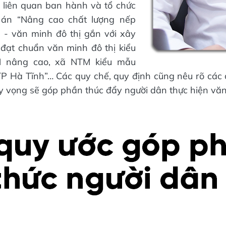
ị liên quan ban hành và tổ chức
 án “Nâng cao chất lượng nếp
 - văn minh đô thị gắn với xây
đạt chuẩn văn minh đô thị kiểu
 nâng cao, xã NTM kiểu mẫu
TP Hà Tĩnh”… Các quy chế, quy định cũng nêu rõ các 
hy vọng sẽ góp phần thúc đẩy người dân thực hiện văn