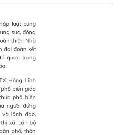
háp luật cũng
hung sức, đồng
hoàn thiện Nhà
ần đại đoàn kết
 tố quan trọng
óa.
 TX Hồng Lĩnh
 phổ biến giáo
thức phổ biến
iữa người đứng
 và lãnh đạo,
thị xã, cán bộ
dân phố, thôn