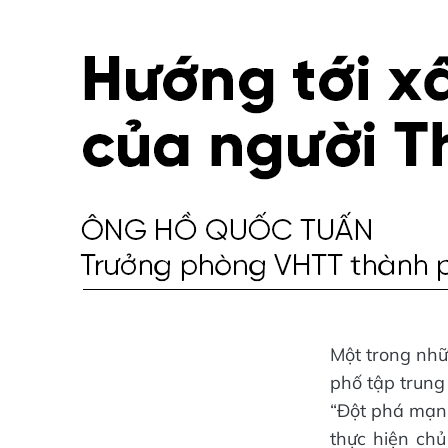
Một trong nh
phố tập trung
“Đột phá mạnh
thực hiện ch