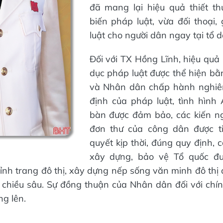
đã mang lại hiệu quả thiết th
biến pháp luật, vừa đối thoại,
luật cho người dân ngay tại tổ d
Đối với TX Hồng Lĩnh, hiệu quả 
dục pháp luật được thể hiện bằ
và Nhân dân chấp hành nghiê
định của pháp luật, tình hình
bàn được đảm bảo, các kiến ng
đơn thư của công dân được ti
quyết kịp thời, đúng quy định, 
xây dựng, bảo vệ Tổ quốc đư
ỉnh trang đô thị, xây dựng nếp sống văn minh đô thị 
 chiều sâu. Sự đồng thuận của Nhân dân đối với ch
g lên.