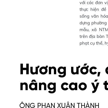
với các đơn v
thực hiện đề
sống văn hóa
dựng phường 
mẫu, xã NTM
trên địa bàn 
phạt cụ thể, 