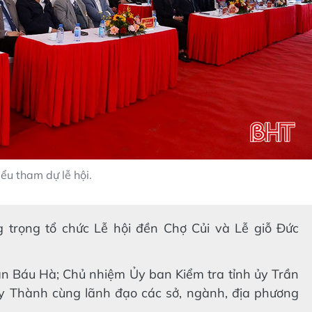
iểu tham dự lễ hội.
trọng tổ chức Lễ hội đền Chợ Củi và Lễ giỗ Đức
ần Báu Hà; Chủ nhiệm Ủy ban Kiểm tra tỉnh ủy Trần
y Thành cùng lãnh đạo các sở, ngành, địa phương