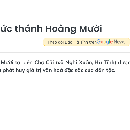
Đức thánh Hoàng Mười
Theo dõi Báo Hà Tĩnh trên
 Mười tại đền Chợ Củi (xã Nghi Xuân, Hà Tĩnh) đượ
 phát huy giá trị văn hoá đặc sắc của dân tộc.