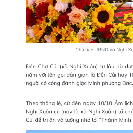
Chủ tịch UBND xã Nghi Xuâ
Đền Chợ Củi (xã Nghi Xuân) từ lâu đã đượ
năm với tên gọi dân gian là Đền Củi hay 
người có công đánh giặc Minh phương Bắc, b
Theo thông lệ, cứ đến ngày 10/10 Âm lị
Nghi Xuân cũ (nay là xã Nghi Xuân) tổ chứ
Củi để tri ân và tưởng nhớ tới “Thánh Minh