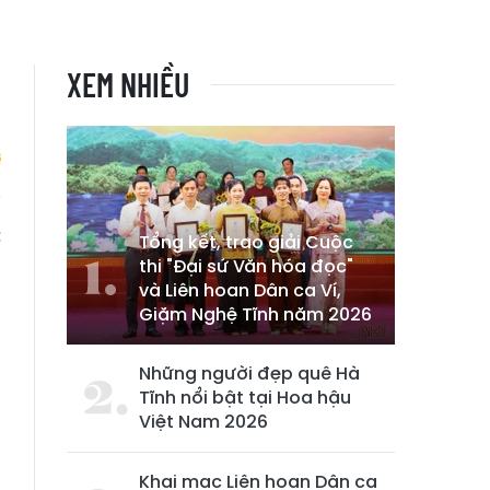
XEM NHIỀU
c
Tổng kết, trao giải Cuộc
thi "Đại sứ Văn hóa đọc"
và Liên hoan Dân ca Ví,
Giặm Nghệ Tĩnh năm 2026
Những người đẹp quê Hà
Tĩnh nổi bật tại Hoa hậu
Việt Nam 2026
Khai mạc Liên hoan Dân ca