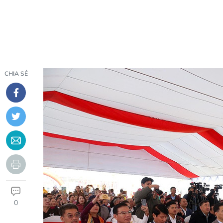
CHIA SẺ
0