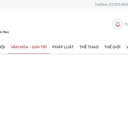
Hotline: 02393.69
T
HỘI
VĂN HÓA - GIẢI TRÍ
PHÁP LUẬT
THỂ THAO
THẾ GIỚI