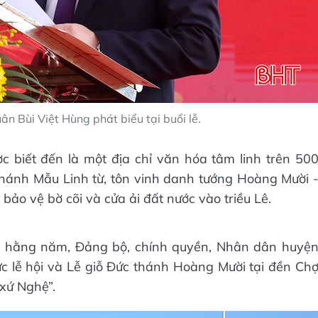
n Bùi Việt Hùng phát biểu tại buổi lễ.
c biết đến là một địa chỉ văn hóa tâm linh trên 50
Thánh Mẫu Linh từ, tôn vinh danh tướng Hoàng Mười 
ảo vệ bờ cõi và cửa ải đất nước vào triều Lê.
ch hằng năm, Đảng bộ, chính quyền, Nhân dân huyệ
c lễ hội và Lễ giỗ Đức thánh Hoàng Mười tại đền Ch
 xứ Nghệ”.