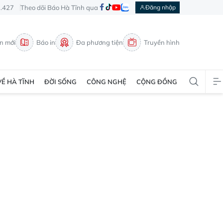
3.427
Theo dõi Báo Hà Tĩnh qua
Đăng nhập
in mới
Báo in
Đa phương tiện
Truyền hình
VỀ HÀ TĨNH
ĐỜI SỐNG
CÔNG NGHỆ
CỘNG ĐỒNG