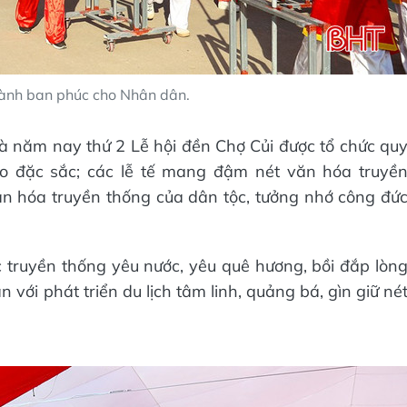
 hành ban phúc cho Nhân dân.
 là năm nay thứ 2 Lễ hội đền Chợ Củi được tổ chức qu
ao đặc sắc; các lễ tế mang đậm nét văn hóa truyề
ăn hóa truyền thống của dân tộc, tưởng nhớ công đứ
c truyền thống yêu nước, yêu quê hương, bồi đắp lòn
 với phát triển du lịch tâm linh, quảng bá, gìn giữ né