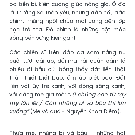
ba bền bỉ, kiên cường giữa nắng gió. Ở đó
là Trường Sa thân yêu, những đảo nổi, đảo
chìm, những ngôi chùa mái cong bên lớp
học trẻ thơ. Đó chính là những cột mốc
sống bền vững kiên gan!
Các chiến sĩ trên đảo da sạm nắng nụ
cười tươi dải áo, dải mũ hải quân cầm lá
phiếu đi bầu cử, bỗng thấy đất liền thật
thân thiết biết bao, ấm áp biết bao. Đất
liền với lũy tre xanh, với dòng sông xanh,
với dáng mẹ già mà:
“Lũ chúng con từ tay
mẹ lớn lên/ Còn những bí và bầu thì lớn
xuống”
(Mẹ và quả - Nguyễn Khoa Điềm).
Thưa mẹ, những bí và bầu - những hạt