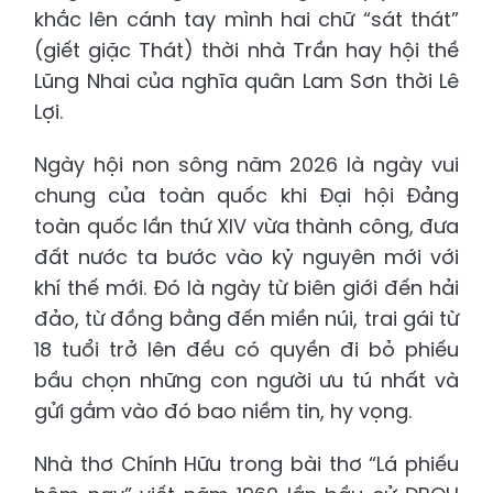
khắc lên cánh tay mình hai chữ “sát thát”
(giết giặc Thát) thời nhà Trần hay hội thề
Lũng Nhai của nghĩa quân Lam Sơn thời Lê
Lợi.
Ngày hội non sông năm 2026 là ngày vui
chung của toàn quốc khi Đại hội Đảng
toàn quốc lần thứ XIV vừa thành công, đưa
đất nước ta bước vào kỷ nguyên mới với
khí thế mới. Đó là ngày từ biên giới đến hải
đảo, từ đồng bằng đến miền núi, trai gái từ
18 tuổi trở lên đều có quyền đi bỏ phiếu
bầu chọn những con người ưu tú nhất và
gửi gắm vào đó bao niềm tin, hy vọng.
Nhà thơ Chính Hữu trong bài thơ “Lá phiếu