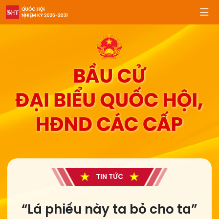
TIN TỨC
“Lá phiếu này ta bỏ cho ta”