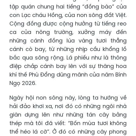
tập quán chung hai tiếng “đồng bào” của
con Lạc cháu Hồng, của non sông đất Việt.
Cộng đồng được cộng hưởng từ tiếng reo
ca của nông trường, xưởng máy đến
những cánh đồng lúa vàng tươi thẳng
cánh cò bay, từ những nhịp cầu khổng lồ
bắc qua sông rộng. Lá phiếu như là thông
điệp chắp cánh bay lên với sự thăng hoa
khí thế Phù Đổng dũng mãnh của năm Bính
Ngọ 2026.
Ngày hội non sông này, lòng ta hướng về
hải đảo khơi xa, nơi đó có những ngôi nhà
giàn dựng lên như những tán cây bằng
thép mà tôi đã viết: “Bốn mùa tươi không
thể héo lá cờ”. Ở đó có những cây phong