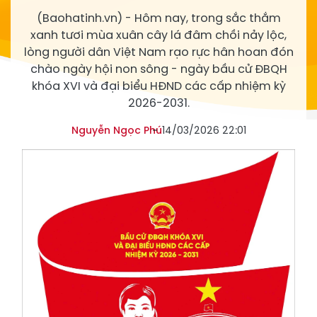
(Baohatinh.vn) - Hôm nay, trong sắc thắm
xanh tươi mùa xuân cây lá đâm chồi nảy lộc,
lòng người dân Việt Nam rạo rực hân hoan đón
chào ngày hội non sông - ngày bầu cử ĐBQH
khóa XVI và đại biểu HĐND các cấp nhiệm kỳ
2026-2031.
Nguyễn Ngọc Phú
14/03/2026 22:01