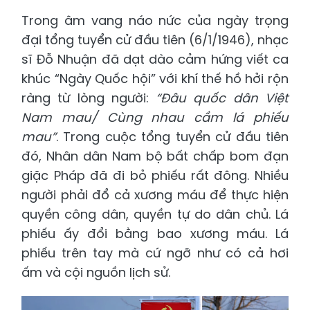
Trong âm vang náo nức của ngày trọng
đại tổng tuyển cử đầu tiên (6/1/1946), nhạc
sĩ Đỗ Nhuận đã dạt dào cảm hứng viết ca
khúc “Ngày Quốc hội” với khí thế hồ hởi rộn
ràng từ lòng người:
“Đâu quốc dân Việt
Nam mau/ Cùng nhau cầm lá phiếu
mau”
. Trong cuộc tổng tuyển cử đầu tiên
đó, Nhân dân Nam bộ bất chấp bom đạn
giặc Pháp đã đi bỏ phiếu rất đông. Nhiều
người phải đổ cả xương máu để thực hiện
quyền công dân, quyền tự do dân chủ. Lá
phiếu ấy đổi bằng bao xương máu. Lá
phiếu trên tay mà cứ ngỡ như có cả hơi
ấm và cội nguồn lịch sử.