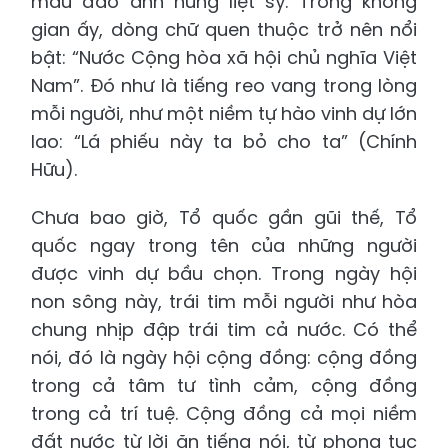
máu đào anh hùng liệt sỹ. Trong không
gian ấy, dòng chữ quen thuộc trở nên nổi
bật: “Nước Cộng hòa xã hội chủ nghĩa Việt
Nam”. Đó như là tiếng reo vang trong lòng
mỗi người, như một niềm tự hào vinh dự lớn
lao: “Lá phiếu này ta bỏ cho ta” (Chính
Hữu).
Chưa bao giờ, Tổ quốc gần gũi thế, Tổ
quốc ngay trong tên của những người
được vinh dự bầu chọn. Trong ngày hội
non sông này, trái tim mỗi người như hòa
chung nhịp đập trái tim cả nước. Có thể
nói, đó là ngày hội cộng đồng: cộng đồng
trong cả tâm tư tình cảm, cộng đồng
trong cả trí tuệ. Cộng đồng cả mọi niềm
đất nước từ lời ăn tiếng nói, từ phong tục