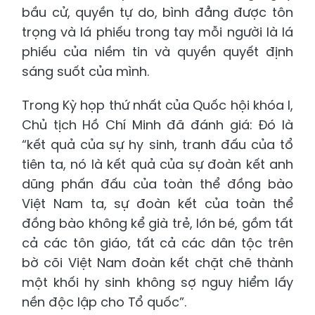
bầu cử, quyền tự do, bình đẳng được tôn
trọng và lá phiếu trong tay mỗi người là lá
phiếu của niềm tin và quyền quyết định
sáng suốt của mình.
Trong Kỳ họp thứ nhất của Quốc hội khóa I,
Chủ tịch Hồ Chí Minh đã đánh giá: Đó là
“kết quả của sự hy sinh, tranh đấu của tổ
tiên ta, nó là kết quả của sự đoàn kết anh
dũng phấn đấu của toàn thể đồng bào
Việt Nam ta, sự đoàn kết của toàn thể
đồng bào không kể già trẻ, lớn bé, gồm tất
cả các tôn giáo, tất cả các dân tộc trên
bờ cõi Việt Nam đoàn kết chặt chẽ thành
một khối hy sinh không sợ nguy hiểm lấy
nền độc lập cho Tổ quốc”.