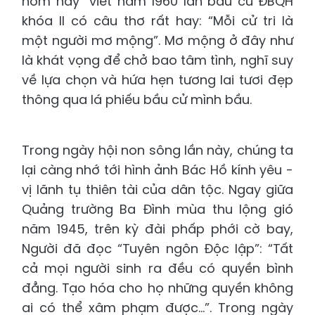
hôm nay” viết năm 1960 lần bầu cử ĐBQH
khóa II có câu thơ rất hay: “Mỗi cử tri là
một người mơ mộng”. Mơ mộng ở đây như
là khát vọng để chở bao tâm tình, nghĩ suy
về lựa chọn và hứa hẹn tương lai tươi đẹp
thông qua lá phiếu bầu cử mình bầu.
Trong ngày hội non sông lần này, chúng ta
lại càng nhớ tới hình ảnh Bác Hồ kính yêu -
vị lãnh tụ thiên tài của dân tộc. Ngay giữa
Quảng trường Ba Đình mùa thu lộng gió
năm 1945, trên kỳ đài phấp phới cờ bay,
Người đã đọc “Tuyên ngôn Độc lập”: “Tất
cả mọi người sinh ra đều có quyền bình
đẳng. Tạo hóa cho họ những quyền không
ai có thể xâm phạm được...”. Trong ngày