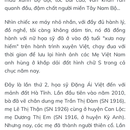
quanh đầu, đậm chất người miền Tây Nam Bộ...
Nhìn chiếc xe máy nhỏ nhắn, với đầy đủ hành lý,
đồ nghề, tôi càng không dám tin, nó đã đồng
hành với nữ họa sỹ đã ở vào độ tuổi "xưa nay
hiếm" trên hành trình xuyên Việt, chạy đua với
thời gian để lưu lại hình ảnh các Mẹ Việt Nam
anh hùng ở khắp dải đất hình chữ S trong cả
chục năm nay.
Đây là lần thứ 2, họa sỹ Đặng Ái Việt đến với
mảnh đất Hà Tĩnh. Lần đầu tiên vào năm 2010,
bà đã vẽ chân dung mẹ Trần Thị Đàm (SN 1916),
mẹ Lê Thị Thận (SN 1926) cùng ở huyện Can Lộc;
mẹ Dương Thị Em (SN 1916, ở huyện Kỳ Anh).
Nhưng nay, các mẹ đã thành người thiên cổ. Lần