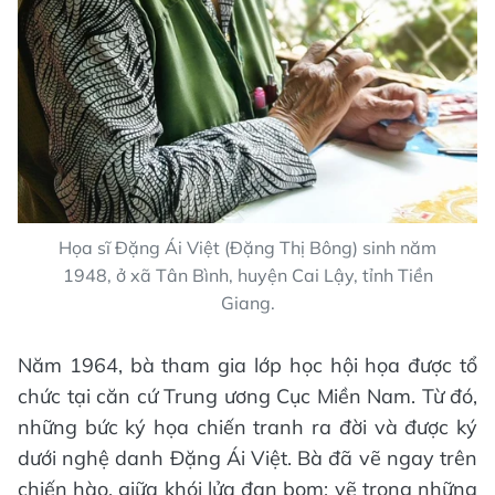
Họa sĩ Đặng Ái Việt (Đặng Thị Bông) sinh năm
1948, ở xã Tân Bình, huyện Cai Lậy, tỉnh Tiền
Giang.
Năm 1964, bà tham gia lớp học hội họa được tổ
chức tại căn cứ Trung ương Cục Miền Nam. Từ đó,
những bức ký họa chiến tranh ra đời và được ký
dưới nghệ danh Đặng Ái Việt. Bà đã vẽ ngay trên
chiến hào, giữa khói lửa đạn bom; vẽ trong những