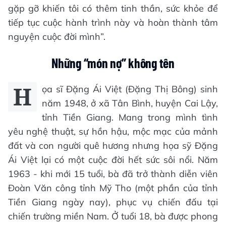
gặp gỡ khiến tôi có thêm tinh thần, sức khỏe để
tiếp tục cuộc hành trình này và hoàn thành tâm
nguyện cuộc đời mình”.
Những “món nợ” không tên
H
ọa sĩ Đặng Ái Việt (Đặng Thị Bông) sinh
năm 1948, ở xã Tân Bình, huyện Cai Lậy,
tỉnh Tiền Giang. Mang trong mình tình
yêu nghệ thuật, sự hồn hậu, mộc mạc của mảnh
đất và con người quê hương nhưng họa sỹ Đặng
Ái Việt lại có một cuộc đời hết sức sôi nổi. Năm
1963 - khi mới 15 tuổi, bà đã trở thành diễn viên
Đoàn Văn công tỉnh Mỹ Tho (một phần của tỉnh
Tiền Giang ngày nay), phục vụ chiến đấu tại
chiến trường miền Nam. Ở tuổi 18, bà được phong