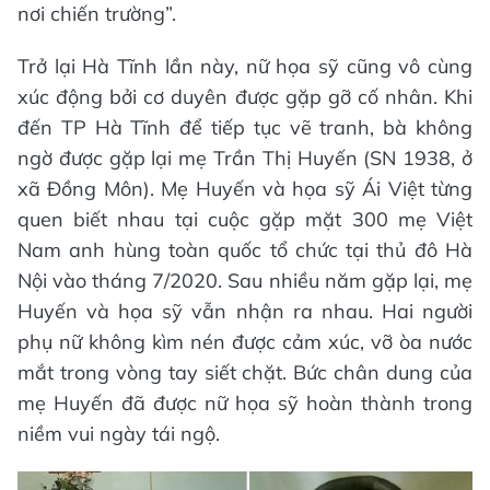
nơi chiến trường”.
Trở lại Hà Tĩnh lần này, nữ họa sỹ cũng vô cùng
xúc động bởi cơ duyên được gặp gỡ cố nhân. Khi
đến TP Hà Tĩnh để tiếp tục vẽ tranh, bà không
ngờ được gặp lại mẹ Trần Thị Huyến (SN 1938, ở
xã Đồng Môn). Mẹ Huyến và họa sỹ Ái Việt từng
quen biết nhau tại cuộc gặp mặt 300 mẹ Việt
Nam anh hùng toàn quốc tổ chức tại thủ đô Hà
Nội vào tháng 7/2020. Sau nhiều năm gặp lại, mẹ
Huyến và họa sỹ vẫn nhận ra nhau. Hai người
phụ nữ không kìm nén được cảm xúc, vỡ òa nước
mắt trong vòng tay siết chặt. Bức chân dung của
mẹ Huyến đã được nữ họa sỹ hoàn thành trong
niềm vui ngày tái ngộ.