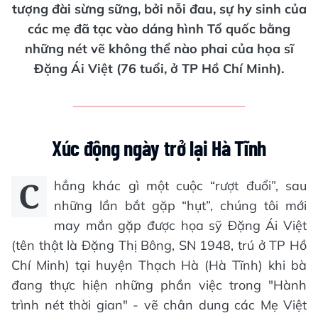
tượng đài sừng sững, bởi nỗi đau, sự hy sinh của
các mẹ đã tạc vào dáng hình Tổ quốc bằng
những nét vẽ không thể nào phai của họa sĩ
Đặng Ái Việt (76 tuổi, ở TP Hồ Chí Minh).
Xúc động ngày trở lại Hà Tĩnh
C
hẳng khác gì một cuộc “rượt đuổi”, sau
những lần bắt gặp “hụt”, chúng tôi mới
may mắn gặp được họa sỹ Đặng Ái Việt
(tên thật là Đặng Thị Bông, SN 1948, trú ở TP Hồ
Chí Minh) tại huyện Thạch Hà (Hà Tĩnh) khi bà
đang thực hiện những phần việc trong "Hành
trình nét thời gian" - vẽ chân dung các Mẹ Việt