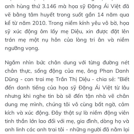
anh hùng thứ 3.146 mà họa sỹ Đặng Ái Việt đã
vẽ bằng tâm huyết trong suốt gần 14 năm qua
kể từ năm 2010. Trong niềm kính yêu vô bờ, họa
sỹ xúc động ôm lấy mẹ Diệu, xin được đặt lên
trán mẹ một nụ hôn của lòng tri ân và niềm
ngưỡng vọng.
Ngắm nhìn bức chân dung với từng đường nét
chân thực, sống động của mẹ, ông Phan Danh
Dũng - con trai mẹ Trần Thị Diệu - chia sẻ: “Biết
đến danh tiếng của họa sỹ Đặng Ái Việt từ lâu
nhưng khi nghe tin bà sẽ đến tận nhà vẽ chân
dung mẹ mình, chúng tôi vô cùng bất ngờ, cảm
kích và xúc động. Đây thật sự là niềm động viên
tinh thần lớn lao đối với mẹ, gia đình, dòng họ và
anh linh các anh trai tôi - những người đã nằm lại