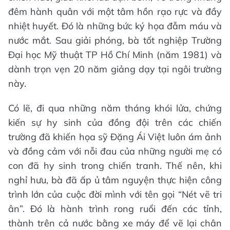
đêm hành quân với một tâm hồn rạo rực và đầy
nhiệt huyết. Đó là những bức ký họa đẫm máu và
nước mắt. Sau giải phóng, bà tốt nghiệp Trường
Đại học Mỹ thuật TP Hồ Chí Minh (năm 1981) và
dành trọn vẹn 20 năm giảng dạy tại ngôi trường
này.
Có lẽ, đi qua những năm tháng khói lửa, chứng
kiến sự hy sinh của đồng đội trên các chiến
trường đã khiến họa sỹ Đặng Ái Việt luôn ám ảnh
và đồng cảm với nỗi đau của những người mẹ có
con đã hy sinh trong chiến tranh. Thế nên, khi
nghỉ hưu, bà đã ấp ủ tâm nguyện thực hiện công
trình lớn của cuộc đời mình với tên gọi “Nét vẽ tri
ân”. Đó là hành trình rong ruổi đến các tỉnh,
thành trên cả nước bằng xe máy để vẽ lại chân