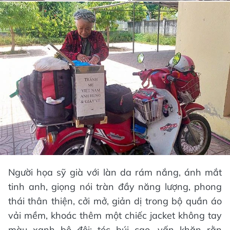
Người họa sỹ già với làn da rám nắng, ánh mắt
tinh anh, giọng nói tràn đầy năng lượng, phong
thái thân thiện, cởi mở, giản dị trong bộ quần áo
vải mềm, khoác thêm một chiếc jacket không tay
màu xanh bộ đội; tóc búi cao, vấn khăn rằn