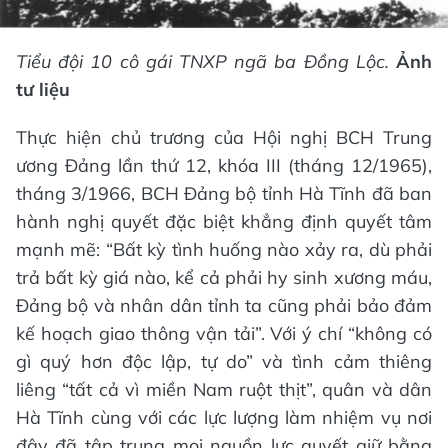
Tiểu đội 10 cô gái TNXP ngã ba Đồng Lộc.
Ảnh
tư liệu
Thực hiện chủ trương của Hội nghị BCH Trung
ương Đảng lần thứ 12, khóa III (tháng 12/1965),
tháng 3/1966, BCH Đảng bộ tỉnh Hà Tĩnh đã ban
hành nghị quyết đặc biệt khẳng định quyết tâm
mạnh mẽ: “Bất kỳ tình huống nào xảy ra, dù phải
trả bất kỳ giá nào, kể cả phải hy sinh xương máu,
Đảng bộ và nhân dân tỉnh ta cũng phải bảo đảm
kế hoạch giao thông vận tải”. Với ý chí “không có
gì quý hơn độc lập, tự do” và tình cảm thiêng
liêng “tất cả vì miền Nam ruột thịt”, quân và dân
Hà Tĩnh cùng với các lực lượng làm nhiệm vụ nơi
đây đã tập trung mọi nguồn lực quyết giữ bằng