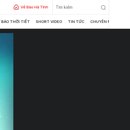
Về Báo Hà Tĩnh
 BÁO THỜI TIẾT
SHORT VIDEO
TIN TỨC
CHUYÊN MỤC