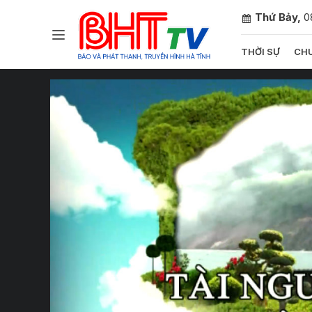
Thứ Bảy,
0
THỜI SỰ
CHU