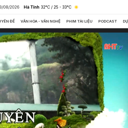
8/08/2026
Hà Tĩnh
32°C
/ 25 - 33°C
YÊN ĐỀ
VĂN HÓA - VĂN NGHỆ
PHIM TÀI LIỆU
PODCAST
DỰ