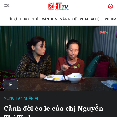
THỜI SỰ
CHUYÊN ĐỀ
VĂN HÓA - VĂN NGHỆ
PHIM TÀI LIỆU
PODCA
VÒNG TAY NHÂN ÁI
Cảnh đời éo le của chị Nguyễn