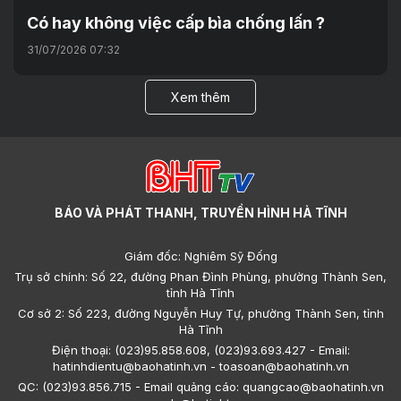
Có hay không việc cấp bìa chống lấn ?
31/07/2026 07:32
Xem thêm
BÁO VÀ PHÁT THANH, TRUYỀN HÌNH HÀ TĨNH
Giám đốc: Nghiêm Sỹ Đống
Trụ sở chính: Số 22, đường Phan Đình Phùng, phường Thành Sen,
tỉnh Hà Tĩnh
Cơ sở 2: Số 223, đường Nguyễn Huy Tự, phường Thành Sen, tỉnh
Hà Tĩnh
Điện thoại: (023)95.858.608, (023)93.693.427 - Email:
hatinhdientu@baohatinh.vn - toasoan@baohatinh.vn
QC: (023)93.856.715 - Email quảng cáo: quangcao@baohatinh.vn