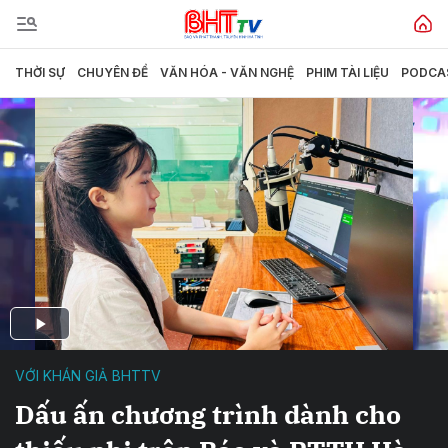
THỜI SỰ
CHUYÊN ĐỀ
VĂN HÓA - VĂN NGHỆ
PHIM TÀI LIỆU
PODCA
VỚI KHÁN GIẢ BHTTV
Dấu ấn chương trình dành cho