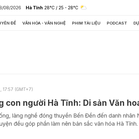
8/08/2026
Hà Tĩnh
28°C
/ 25 - 28°C
YÊN ĐỀ
VĂN HÓA - VĂN NGHỆ
PHIM TÀI LIỆU
PODCAST
DỰ
bình luận
, 17:57 (GMT+7)
 con người Hà Tĩnh: Di sản Văn ho
Hủy
G
hống, làng nghề đóng thuyền Bến Đền đến danh nhân
huyện đều góp phần làm nên bản sắc văn hóa Hà Tĩnh.