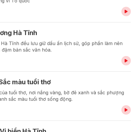
ống vì Tổ quốc
ương Hà Tĩnh
Hà Tĩnh đều lưu giữ dấu ấn lịch sử, góp phần làm nên
a đậm bản sắc văn hóa.
 Sắc màu tuổi thơ
 của tuổi thơ, nơi nắng vàng, bờ đê xanh và sắc phượng
anh sắc màu tuổi thơ sống động.
Vị biển Hà Tĩnh