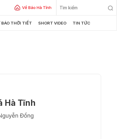
Về Báo Hà Tĩnh
 BÁO THỜI TIẾT
SHORT VIDEO
TIN TỨC
á Hà Tĩnh
ửi
 Nguyễn Đổng