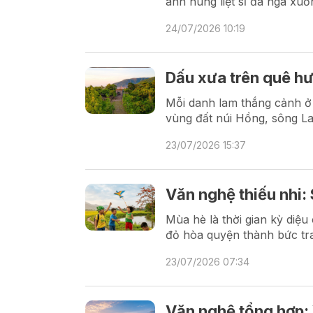
anh hùng liệt sĩ đã ngã xu
24/07/2026 10:19
Dấu xưa trên quê h
Mỗi danh lam thắng cảnh ở 
vùng đất núi Hồng, sông L
23/07/2026 15:37
Văn nghệ thiếu nhi:
Mùa hè là thời gian kỳ diệu
đỏ hòa quyện thành bức tr
23/07/2026 07:34
Văn nghệ tổng hợp: 