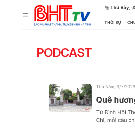
Thứ Bảy,
0
THỜI SỰ
CHU
Gửi 
PODCAST
Thứ Năm, 9/7/2026
Quê hương
Từ Đình Hội T
Chi, mỗi câu c