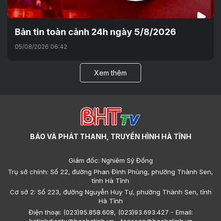
Bản tin toàn cảnh 24h ngày 5/8/2026
05/08/2026 06:42
Xem thêm
BÁO VÀ PHÁT THANH, TRUYỀN HÌNH HÀ TĨNH
Giám đốc: Nghiêm Sỹ Đống
Trụ sở chính: Số 22, đường Phan Đình Phùng, phường Thành Sen,
tỉnh Hà Tĩnh
Cơ sở 2: Số 223, đường Nguyễn Huy Tự, phường Thành Sen, tỉnh
Hà Tĩnh
Điện thoại: (023)95.858.608, (023)93.693.427 - Email:
hatinhdientu@baohatinh.vn - toasoan@baohatinh.vn