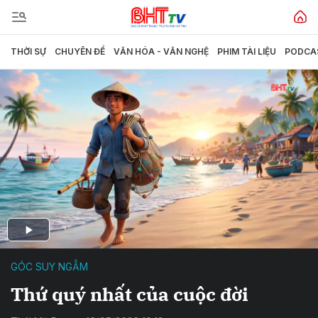
THỜI SỰ
CHUYÊN ĐỀ
VĂN HÓA - VĂN NGHỆ
PHIM TÀI LIỆU
PODCA
GÓC SUY NGẪM
Thứ quý nhất của cuộc đời