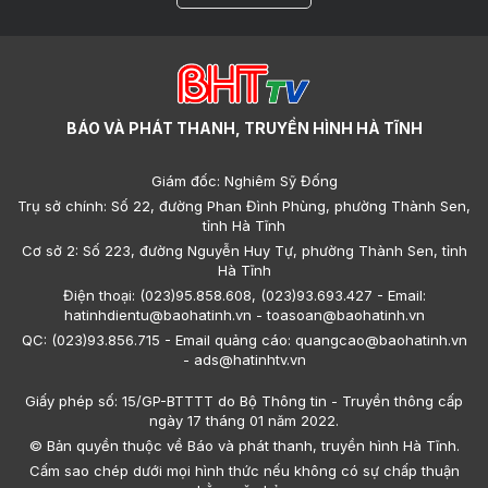
BÁO VÀ PHÁT THANH, TRUYỀN HÌNH HÀ TĨNH
Giám đốc: Nghiêm Sỹ Đống
Trụ sở chính: Số 22, đường Phan Đình Phùng, phường Thành Sen,
tỉnh Hà Tĩnh
Cơ sở 2: Số 223, đường Nguyễn Huy Tự, phường Thành Sen, tỉnh
Hà Tĩnh
Điện thoại: (023)95.858.608, (023)93.693.427 - Email:
hatinhdientu@baohatinh.vn - toasoan@baohatinh.vn
QC: (023)93.856.715 - Email quảng cáo: quangcao@baohatinh.vn
- ads@hatinhtv.vn
Giấy phép số: 15/GP-BTTTT do Bộ Thông tin - Truyền thông cấp
ngày 17 tháng 01 năm 2022.
© Bản quyền thuộc về Báo và phát thanh, truyền hình Hà Tĩnh.
Cấm sao chép dưới mọi hình thức nếu không có sự chấp thuận