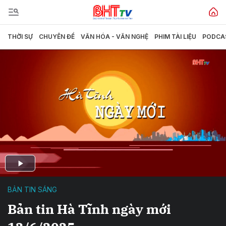
THỜI SỰ
CHUYÊN ĐỀ
VĂN HÓA - VĂN NGHỆ
PHIM TÀI LIỆU
PODCA
BẢN TIN SÁNG
Bản tin Hà Tĩnh ngày mới