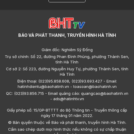
BÁO VÀ PHÁT THANH, TRUYỀN HÌNH HÀ TĨNH
Giám đốc: Nghiêm Sỹ Đống
Trụ sở chính: Số 22, đường Phan Đình Phùng, phường Thành Sen,
tỉnh Hà Tĩnh
Cơ sở 2: Số 223, đường Nguyễn Huy Tự, phường Thành Sen, tỉnh
Hà Tĩnh
Điện thoại: (023)95.858.608, (023)93.693.427 - Email:
hatinhdientu@baohatinh.vn - toasoan@baohatinh.vn
QC: (023)93.856.715 - Email quảng cáo: quangcao@baohatinh.vn
- ads@hatinhtv.vn
Giấy phép số: 15/GP-BTTTT do Bộ Thông tin - Truyền thông cấp
ngày 17 tháng 01 năm 2022.
© Bản quyền thuộc về Báo và phát thanh, truyền hình Hà Tĩnh.
Cấm sao chép dưới mọi hình thức nếu không có sự chấp thuận