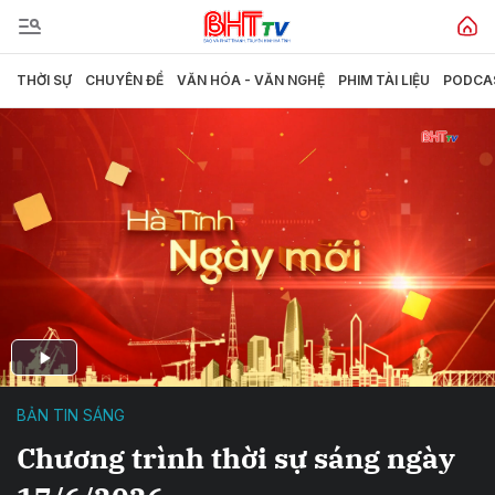
THỜI SỰ
CHUYÊN ĐỀ
VĂN HÓA - VĂN NGHỆ
PHIM TÀI LIỆU
PODCA
BẢN TIN SÁNG
Chương trình thời sự sáng ngày