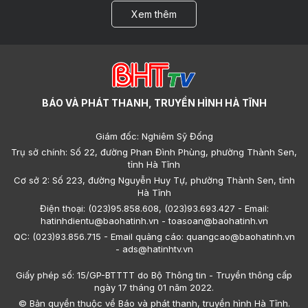
Xem thêm
BÁO VÀ PHÁT THANH, TRUYỀN HÌNH HÀ TĨNH
Giám đốc: Nghiêm Sỹ Đống
Trụ sở chính: Số 22, đường Phan Đình Phùng, phường Thành Sen,
tỉnh Hà Tĩnh
Cơ sở 2: Số 223, đường Nguyễn Huy Tự, phường Thành Sen, tỉnh
Hà Tĩnh
Điện thoại: (023)95.858.608, (023)93.693.427 - Email:
hatinhdientu@baohatinh.vn - toasoan@baohatinh.vn
QC: (023)93.856.715 - Email quảng cáo: quangcao@baohatinh.vn
- ads@hatinhtv.vn
Giấy phép số: 15/GP-BTTTT do Bộ Thông tin - Truyền thông cấp
ngày 17 tháng 01 năm 2022.
© Bản quyền thuộc về Báo và phát thanh, truyền hình Hà Tĩnh.