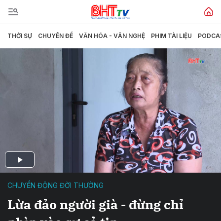
THỜI SỰ
CHUYÊN ĐỀ
VĂN HÓA - VĂN NGHỆ
PHIM TÀI LIỆU
PODCA
CHUYỂN ĐỘNG ĐỜI THƯỜNG
Lừa đảo người già - đừng chỉ