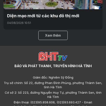
Diện mạo mới từ các khu đô thị mới
04/08/2026 10:51
Xem thêm
BÁO VÀ PHÁT THANH, TRUYỀN HÌNH HÀ TĨNH
Giám đốc: Nghiêm Sỹ Đống
Trụ sở chính: Số 22, đường Phan Đình Phùng, phường Thành Sen,
tỉnh Hà Tĩnh
Cơ sở 2: Số 223, đường Nguyễn Huy Tự, phường Thành Sen, tỉnh
Hà Tĩnh
Điện thoại: (023)95.858.608, (023)93.693.427 - Email: