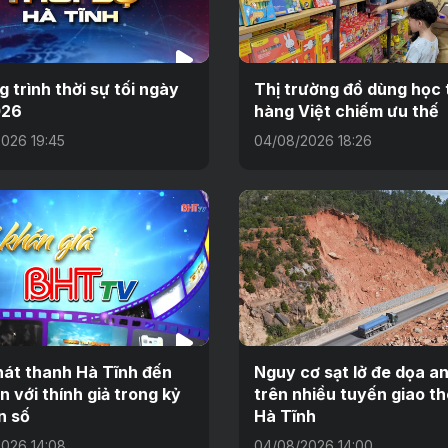
 trình thời sự tối ngày
Thị trường đồ dùng học 
026
hàng Việt chiếm ưu thế
026 19:45
04/08/2026 18:26
át thanh Hà Tĩnh đến
Nguy cơ sạt lở đe dọa a
n với thính giả trong kỷ
trên nhiều tuyến giao t
n số
Hà Tĩnh
026 14:08
04/08/2026 14:00