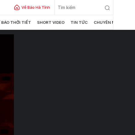
Về Báo Hà Tĩnh
 BÁO THỜI TIẾT
SHORT VIDEO
TIN TỨC
CHUYÊN MỤC