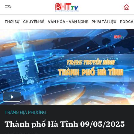
THỜI SỰ
CHUYÊN ĐỀ
VĂN HÓA - VĂN NGHỆ
PHIM TÀI LIỆU
PODCA
TRANG ĐỊA PHƯƠNG
Thành phố Hà Tĩnh 09/05/2025