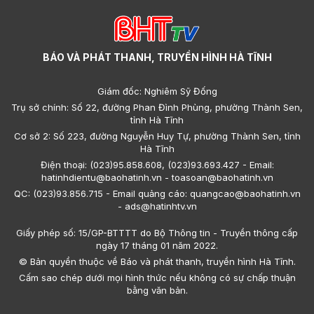
BÁO VÀ PHÁT THANH, TRUYỀN HÌNH HÀ TĨNH
Giám đốc: Nghiêm Sỹ Đống
Trụ sở chính: Số 22, đường Phan Đình Phùng, phường Thành Sen,
tỉnh Hà Tĩnh
Cơ sở 2: Số 223, đường Nguyễn Huy Tự, phường Thành Sen, tỉnh
Hà Tĩnh
Điện thoại: (023)95.858.608, (023)93.693.427 - Email:
hatinhdientu@baohatinh.vn - toasoan@baohatinh.vn
QC: (023)93.856.715 - Email quảng cáo: quangcao@baohatinh.vn
- ads@hatinhtv.vn
Giấy phép số: 15/GP-BTTTT do Bộ Thông tin - Truyền thông cấp
ngày 17 tháng 01 năm 2022.
© Bản quyền thuộc về Báo và phát thanh, truyền hình Hà Tĩnh.
Cấm sao chép dưới mọi hình thức nếu không có sự chấp thuận
bằng văn bản.