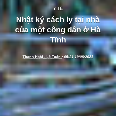
Y TẾ
Nhật ký cách ly tại nhà
của một công dân ở Hà
Tĩnh
Thanh Hoài - Lê Tuấn
• 05:21 19/08/2021