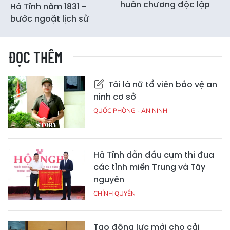
huân chương độc lập
Hà Tĩnh năm 1831 -
bước ngoặt lịch sử
ĐỌC THÊM
Tôi là nữ tổ viên bảo vệ an
ninh cơ sở
QUỐC PHÒNG - AN NINH
Hà Tĩnh dẫn đầu cụm thi đua
các tỉnh miền Trung và Tây
nguyên
CHÍNH QUYỀN
Tạo động lực mới cho cải