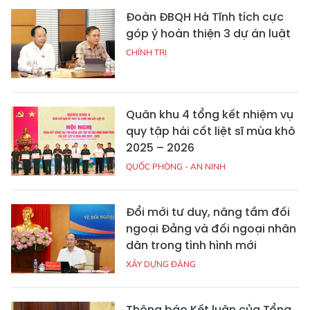
Đoàn ĐBQH Hà Tĩnh tích cực
góp ý hoàn thiện 3 dự án luật
CHÍNH TRỊ
Quân khu 4 tổng kết nhiệm vụ
quy tập hài cốt liệt sĩ mùa khô
2025 – 2026
QUỐC PHÒNG - AN NINH
Đổi mới tư duy, nâng tầm đối
ngoại Đảng và đối ngoại nhân
dân trong tình hình mới
XÂY DỰNG ĐẢNG
Thông báo Kết luận của Tổng