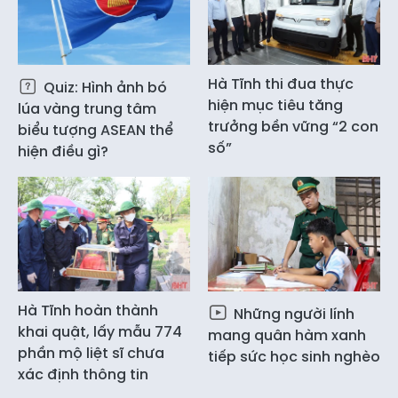
Hà Tĩnh thi đua thực
Quiz: Hình ảnh bó
hiện mục tiêu tăng
lúa vàng trung tâm
trưởng bền vững “2 con
biểu tượng ASEAN thể
số”
hiện điều gì?
Hà Tĩnh hoàn thành
Những người lính
khai quật, lấy mẫu 774
mang quân hàm xanh
phần mộ liệt sĩ chưa
tiếp sức học sinh nghèo
xác định thông tin