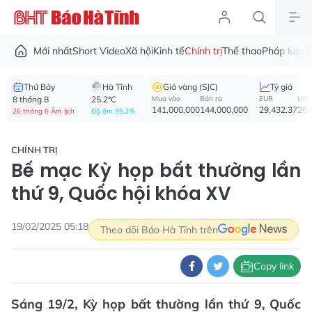
Mới nhất
Short Video
Xã hội
Kinh tế
Chính trị
Thể thao
Pháp luật
V
Thứ Bảy
Hà Tĩnh
Giá vàng (SJC)
Tỷ giá
8 tháng 8
25.2°C
Mua vào
Bán ra
EUR
USD
141,000,000
144,000,000
29,432.37
26,
26 tháng 6 Âm lịch
Độ ẩm 95.2%
CHÍNH TRỊ
Bế mạc Kỳ họp bất thường lần
thứ 9, Quốc hội khóa XV
19/02/2025 05:18
Theo dõi Báo Hà Tĩnh trên
Copy link
Sáng 19/2, Kỳ họp bất thường lần thứ 9, Quốc