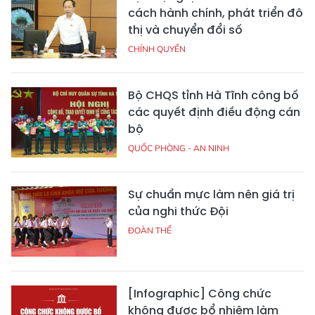
cách hành chính, phát triển đô
thị và chuyển đổi số
CHÍNH QUYỀN
Bộ CHQS tỉnh Hà Tĩnh công bố
các quyết định điều động cán
bộ
QUỐC PHÒNG - AN NINH
Sự chuẩn mực làm nên giá trị
của nghi thức Đội
ĐOÀN THỂ
[Infographic] Công chức
không được bổ nhiệm làm