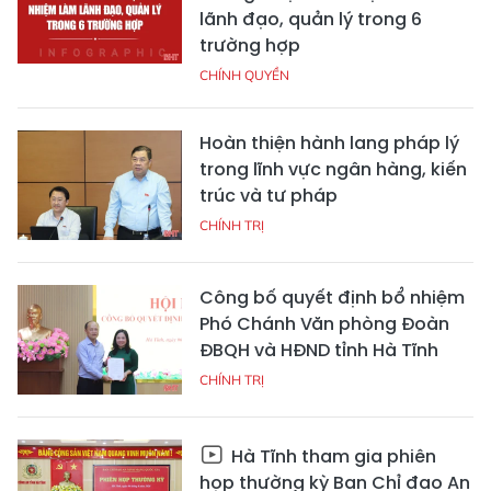
lãnh đạo, quản lý trong 6
trường hợp
CHÍNH QUYỀN
Hoàn thiện hành lang pháp lý
trong lĩnh vực ngân hàng, kiến
trúc và tư pháp
CHÍNH TRỊ
Công bố quyết định bổ nhiệm
Phó Chánh Văn phòng Đoàn
ĐBQH và HĐND tỉnh Hà Tĩnh
CHÍNH TRỊ
Hà Tĩnh tham gia phiên
họp thường kỳ Ban Chỉ đạo An