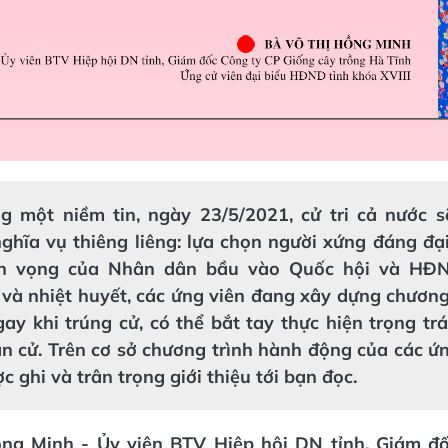
ng một niềm tin, ngày 23/5/2021, cử tri cả nước s
ghĩa vụ thiêng liêng: lựa chọn người xứng đáng đại
ện vọng của Nhân dân bầu vào Quốc hội và HĐN
và nhiệt huyết, các ứng viên đang xây dựng chương
ay khi trúng cử, có thể bắt tay thực hiện trọng tr
ân cử. Trên cơ sở chương trình hành động của các ứ
c ghi và trân trọng giới thiệu tới bạn đọc.
ng Minh - Ủy viên BTV Hiệp hội DN tỉnh, Giám đ