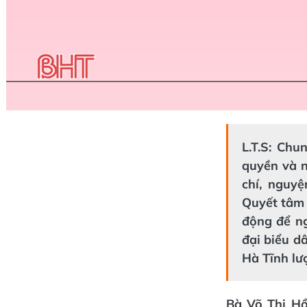
L.T.S: Chu
quyền và n
chí, nguy
Quyết tâm 
động để ng
đại biểu d
Hà Tĩnh lượ
Bà Võ Thị Hồ