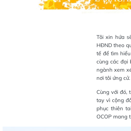
Tôi xin hứa 
HĐND theo quy
tế để tìm hiểu
cùng các đại 
ngành xem xét
nơi tôi ứng cử.
Cùng với đó, 
tay vì cộng đ
phục thiên t
OCOP mang thư