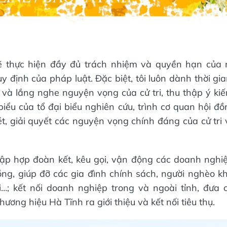
sẽ thực hiện đầy đủ trách nhiệm và quyền hạn của n
 định của pháp luật. Đặc biệt, tôi luôn dành thời gia
 và lắng nghe nguyện vọng của cử tri, thu thập ý kiế
biểu của tổ đại biểu nghiên cứu, trình cơ quan hội đ
, giải quyết các nguyện vọng chính đáng của cử tri
tập hợp đoàn kết, kêu gọi, vận động các doanh ngh
ồng, giúp đỡ các gia đình chính sách, người nghèo kh
ai…; kết nối doanh nghiệp trong và ngoài tỉnh, đưa
ơng hiệu Hà Tĩnh ra giới thiệu và kết nối tiêu thụ.