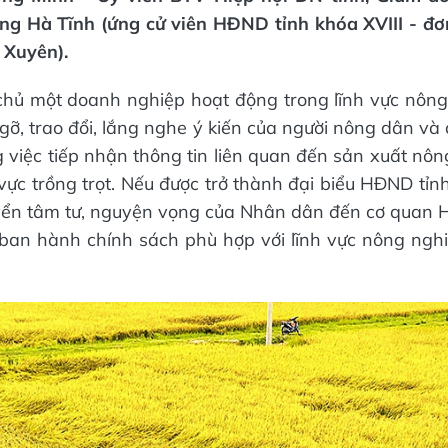
ng Hà Tĩnh (ứng cử viên HĐND tỉnh khóa XVIII - đơ
 Xuyên).
à chủ một doanh nghiệp hoạt động trong lĩnh vực nông 
 gỡ, trao đổi, lắng nghe ý kiến của người nông dân và
g việc tiếp nhận thông tin liên quan đến sản xuất nô
h vực trồng trọt. Nếu được trở thành đại biểu HĐND tỉnh
uyển tâm tư, nguyện vọng của Nhân dân đến cơ quan 
 ban hành chính sách phù hợp với lĩnh vực nông ngh