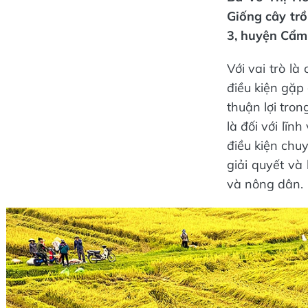
Giống cây trồ
3, huyện Cẩm
Với vai trò l
điều kiện gặp
thuận lợi tron
là đối với lĩn
điều kiện ch
giải quyết và
và nông dân.