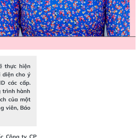
ẽ thực hiện
 diện cho ý
D các cấp.
 trình hành
ách của một
ng viên, Báo
ốc Công ty CP