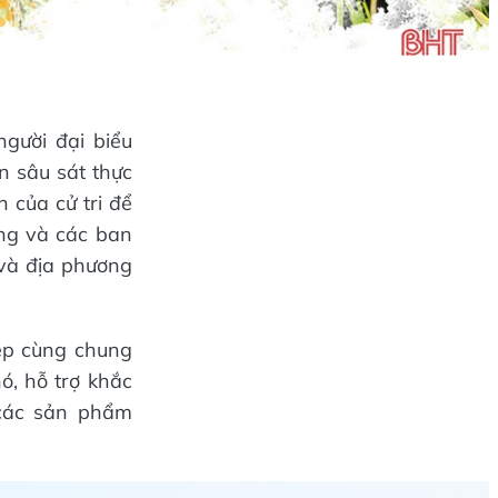
gười đại biểu
n sâu sát thực
n của cử tri để
ồng và các ban
 và địa phương
iệp cùng chung
ó, hỗ trợ khắc
 các sản phẩm