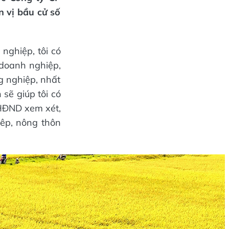
n vị bầu cử số
nghiệp, tôi có
 doanh nghiệp,
ng nghiệp, nhất
 sẽ giúp tôi có
HĐND xem xét,
iêp, nông thôn