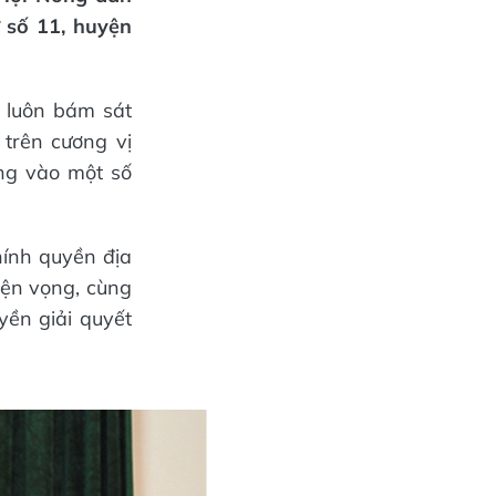
ử số 11
, h
uyện
ẽ luôn bám sát
trên cương vị
ng vào một số
chính quyền địa
uyện vọng, cùng
yền giải quyết