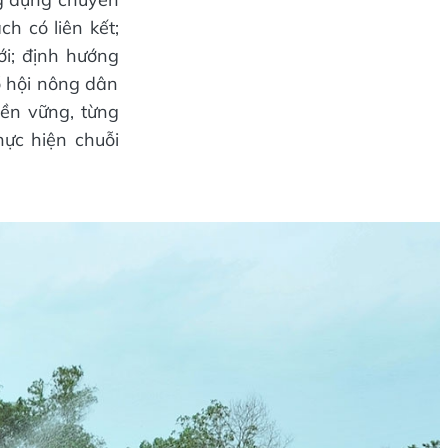
h có liên kết;
ới; định hướng
ổ hội nông dân
ền vững, từng
ực hiện chuỗi