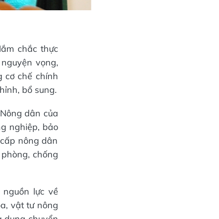
 Nắm chắc thực
, nguyện vọng,
 cơ chế chính
hỉnh, bổ sung.
i Nông dân của
ng nghiệp, bảo
i cấp nông dân
h phòng, chống
 nguồn lực về
óa, vật tư nông
ng dụng chuyển