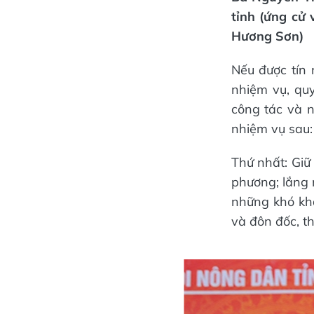
tỉnh (ứng cử 
Hương Sơn)
Nếu được tín 
nhiệm vụ, qu
công tác và 
nhiệm vụ sau:
Thứ nhất: Giữ 
phương; lắng n
những khó khă
và đôn đốc, th