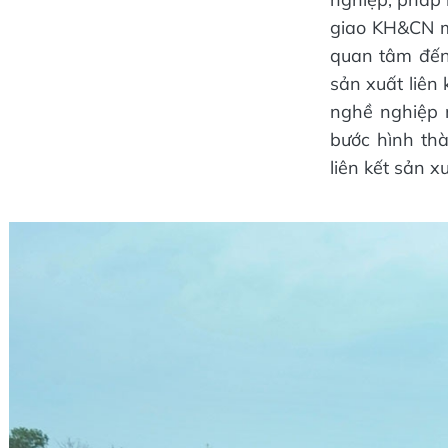
giao KH&CN mớ
quan tâm đến 
sản xuất liên
nghề nghiệp 
bước hình th
liên kết sản x