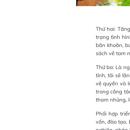
Thứ hai: Tăng
trạng tình hì
băn khoăn, b
sách về tam n
Thứ ba: Là ng
tỉnh, tôi sẽ 
vệ quyền và l
trong công tá
tham nhũng, lã
Phối hợp tri
vốn, đào tạo, 
nghiệp, pháp 