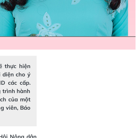
ẽ thực hiện
 diện cho ý
D các cấp.
 trình hành
ách của một
ng viên, Báo
 Hội Nông dân