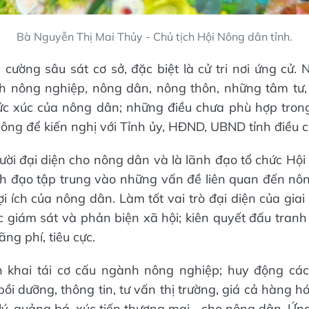
Bà Nguyễn Thị Mai Thủy - Chủ tịch Hội Nông dân tỉnh.
 cường sâu sát cơ sở, đặc biệt là cử tri nơi ứng cử.
nh nông nghiệp, nông dân, nông thôn, những tâm tư
ức xúc của nông dân; những điều chưa phù hợp trong
ông để kiến nghị với Tỉnh ủy, HĐND, UBND tỉnh điều c
ười đại diện cho nông dân và là lãnh đạo tổ chức Hộ
lãnh đạo tập trung vào những vấn đề liên quan đến nô
ợi ích của nông dân. Làm tốt vai trò đại diện của gia
c giám sát và phản biện xã hội; kiên quyết đấu tran
ng phí, tiêu cực.
ển khai tái cơ cấu ngành nông nghiệp; huy động các
bồi dưỡng, thông tin, tư vấn thị trường, giá cả hàng h
lý, quảng bá, xúc tiến thương mại... cho nông dân. Ứ