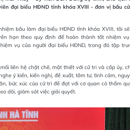
viên đại biểu HĐND tỉnh khóa XVIII - đơn vị bầu c
nhiệm bầu làm đại biểu HĐND tỉnh khóa XVIII, tôi s
yền hạn theo quy định để hoàn thành tốt nhiệm vụ 
nhiệm vụ của người đại biểu HĐND, trong đó tập tru
mối liên hệ chặt chẽ, mật thiết với cử tri và cấp ủy, 
ghe ý kiến, kiến nghị, đề xuất, tâm tư, tình cảm, ng
n, bức xúc của cử tri đề đạt với cơ quan có thẩm qu
eo dõi, giám sát việc giải quyết.