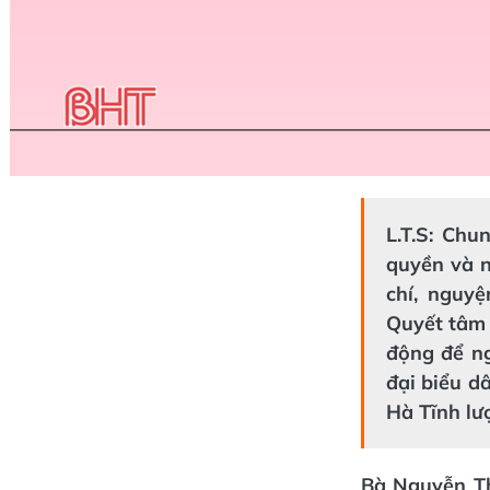
L.T.S: Chu
quyền và n
chí, nguy
Quyết tâm 
động để ng
đại biểu d
Hà Tĩnh lượ
B
à Nguyễn T