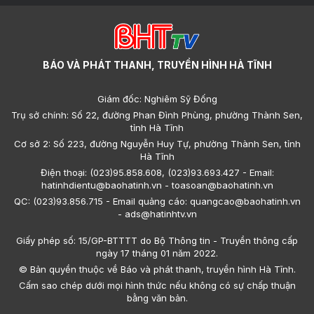
BÁO VÀ PHÁT THANH, TRUYỀN HÌNH HÀ TĨNH
Giám đốc: Nghiêm Sỹ Đống
Trụ sở chính: Số 22, đường Phan Đình Phùng, phường Thành Sen,
tỉnh Hà Tĩnh
Cơ sở 2: Số 223, đường Nguyễn Huy Tự, phường Thành Sen, tỉnh
Hà Tĩnh
Điện thoại: (023)95.858.608, (023)93.693.427 - Email:
hatinhdientu@baohatinh.vn - toasoan@baohatinh.vn
QC: (023)93.856.715 - Email quảng cáo: quangcao@baohatinh.vn
- ads@hatinhtv.vn
Giấy phép số: 15/GP-BTTTT do Bộ Thông tin - Truyền thông cấp
ngày 17 tháng 01 năm 2022.
© Bản quyền thuộc về Báo và phát thanh, truyền hình Hà Tĩnh.
Cấm sao chép dưới mọi hình thức nếu không có sự chấp thuận
bằng văn bản.