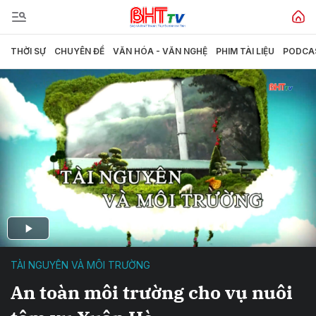
THỜI SỰ
CHUYÊN ĐỀ
VĂN HÓA - VĂN NGHỆ
PHIM TÀI LIỆU
PODCA
TÀI NGUYÊN VÀ MÔI TRƯỜNG
An toàn môi trường cho vụ nuôi