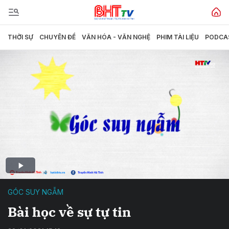
THỜI SỰ
CHUYÊN ĐỀ
VĂN HÓA - VĂN NGHỆ
PHIM TÀI LIỆU
PODCA
GÓC SUY NGẪM
Bài học về sự tự tin