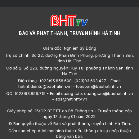
BÁO VÀ PHÁT THANH, TRUYỀN HÌNH HÀ TĨNH
Giám đốc: Nghiêm Sỹ Đống
Trụ sở chính: Số 22, đường Phan Đình Phùng, phường Thành Sen,
tỉnh Hà Tĩnh
Cơ sở 2: Số 223, đường Nguyễn Huy Tự, phường Thành Sen, tỉnh
Hà Tĩnh
Điện thoại: (023)95.858.608, (023)93.693.427 - Email:
hatinhdientu@baohatinh.vn - toasoan@baohatinh.vn
QC: (023)93.856.715 - Email quảng cáo: quangcao@baohatinh.vn
- ads@hatinhtv.vn
Giấy phép số: 15/GP-BTTTT do Bộ Thông tin - Truyền thông cấp
ngày 17 tháng 01 năm 2022.
© Bản quyền thuộc về Báo và phát thanh, truyền hình Hà Tĩnh.
Cấm sao chép dưới mọi hình thức nếu không có sự chấp thuận
bằng văn bản.