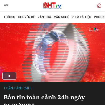
THỜI SỰ
CHUYÊN ĐỀ
VĂN HÓA - VĂN NGHỆ
PHIM TÀI LIỆU
PODCA
TOÀN CẢNH 24H
Bản tin toàn cảnh 24h ngày