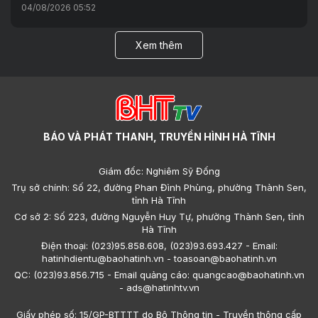
04/08/2026 05:52
Xem thêm
BÁO VÀ PHÁT THANH, TRUYỀN HÌNH HÀ TĨNH
Giám đốc: Nghiêm Sỹ Đống
Trụ sở chính: Số 22, đường Phan Đình Phùng, phường Thành Sen,
tỉnh Hà Tĩnh
Cơ sở 2: Số 223, đường Nguyễn Huy Tự, phường Thành Sen, tỉnh
Hà Tĩnh
Điện thoại: (023)95.858.608, (023)93.693.427 - Email:
hatinhdientu@baohatinh.vn - toasoan@baohatinh.vn
QC: (023)93.856.715 - Email quảng cáo: quangcao@baohatinh.vn
- ads@hatinhtv.vn
Giấy phép số: 15/GP-BTTTT do Bộ Thông tin - Truyền thông cấp