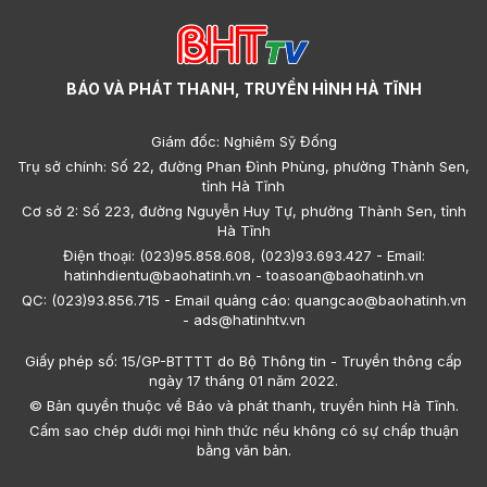
BÁO VÀ PHÁT THANH, TRUYỀN HÌNH HÀ TĨNH
Giám đốc: Nghiêm Sỹ Đống
Trụ sở chính: Số 22, đường Phan Đình Phùng, phường Thành Sen,
tỉnh Hà Tĩnh
Cơ sở 2: Số 223, đường Nguyễn Huy Tự, phường Thành Sen, tỉnh
Hà Tĩnh
Điện thoại: (023)95.858.608, (023)93.693.427 - Email:
hatinhdientu@baohatinh.vn - toasoan@baohatinh.vn
QC: (023)93.856.715 - Email quảng cáo: quangcao@baohatinh.vn
- ads@hatinhtv.vn
Giấy phép số: 15/GP-BTTTT do Bộ Thông tin - Truyền thông cấp
ngày 17 tháng 01 năm 2022.
© Bản quyền thuộc về Báo và phát thanh, truyền hình Hà Tĩnh.
Cấm sao chép dưới mọi hình thức nếu không có sự chấp thuận
bằng văn bản.