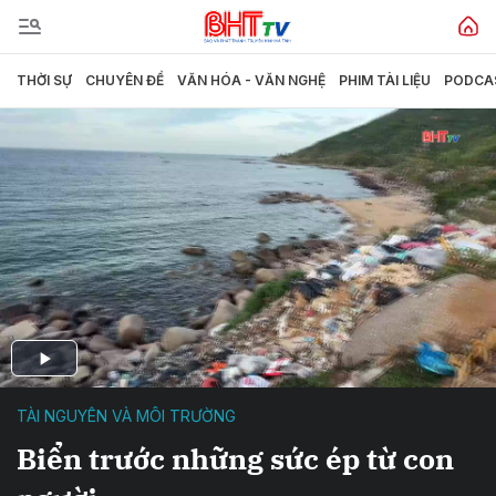
THỜI SỰ
CHUYÊN ĐỀ
VĂN HÓA - VĂN NGHỆ
PHIM TÀI LIỆU
PODCA
TÀI NGUYÊN VÀ MÔI TRƯỜNG
Biển trước những sức ép từ con