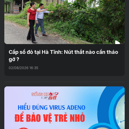
Cấp sổ đỏ tại Hà Tĩnh: Nút thắt nào cần tháo
gỡ ?
02/08/2026 16:35