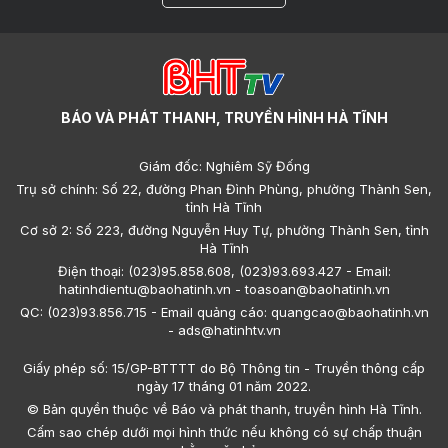
BÁO VÀ PHÁT THANH, TRUYỀN HÌNH HÀ TĨNH
Giám đốc: Nghiêm Sỹ Đống
Trụ sở chính: Số 22, đường Phan Đình Phùng, phường Thành Sen,
tỉnh Hà Tĩnh
Cơ sở 2: Số 223, đường Nguyễn Huy Tự, phường Thành Sen, tỉnh
Hà Tĩnh
Điện thoại: (023)95.858.608, (023)93.693.427 - Email:
hatinhdientu@baohatinh.vn - toasoan@baohatinh.vn
QC: (023)93.856.715 - Email quảng cáo: quangcao@baohatinh.vn
- ads@hatinhtv.vn
Giấy phép số: 15/GP-BTTTT do Bộ Thông tin - Truyền thông cấp
ngày 17 tháng 01 năm 2022.
© Bản quyền thuộc về Báo và phát thanh, truyền hình Hà Tĩnh.
Cấm sao chép dưới mọi hình thức nếu không có sự chấp thuận