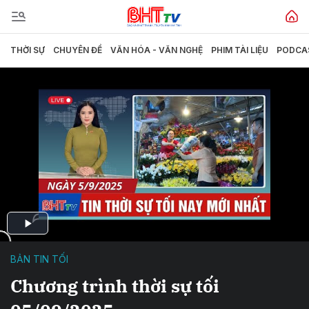
THỜI SỰ
CHUYÊN ĐỀ
VĂN HÓA - VĂN NGHỆ
PHIM TÀI LIỆU
PODCA
BẢN TIN TỐI
Chương trình thời sự tối