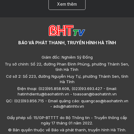
Xem thêm
BÁO VÀ PHÁT THANH, TRUYỀN HÌNH HÀ TĨNH
Giám đốc: Nghiêm Sỹ Đống
Trụ sở chính: Số 22, đường Phan Đình Phùng, phường Thành Sen,
tỉnh Hà Tĩnh
Cơ sở 2: Số 223, đường Nguyễn Huy Tự, phường Thành Sen, tỉnh
Hà Tĩnh
Điện thoại: (023)95.858.608, (023)93.693.427 - Email:
hatinhdientu@baohatinh.vn - toasoan@baohatinh.vn
QC: (023)93.856.715 - Email quảng cáo: quangcao@baohatinh.vn
- ads@hatinhtv.vn
Giấy phép số: 15/GP-BTTTT do Bộ Thông tin - Truyền thông cấp
ngày 17 tháng 01 năm 2022.
© Bản quyền thuộc về Báo và phát thanh, truyền hình Hà Tĩnh.