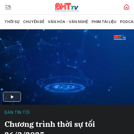
THỜI SỰ
CHUYÊN ĐỀ
VĂN HÓA - VĂN NGHỆ
PHIM TÀI LIỆU
PODCA
BẢN TIN TỐI
Chương trình thời sự tối