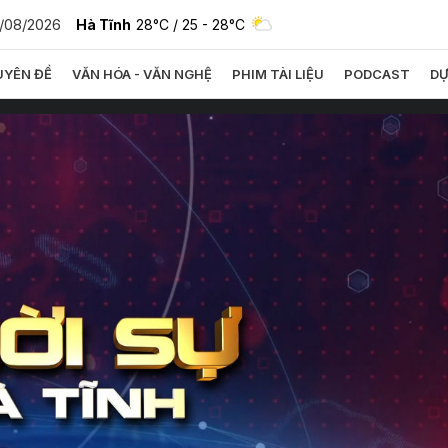
0/08/2026
Hà Tĩnh
28°C
/ 25 - 28°C
YÊN ĐỀ
VĂN HÓA - VĂN NGHỆ
PHIM TÀI LIỆU
PODCAST
DỰ