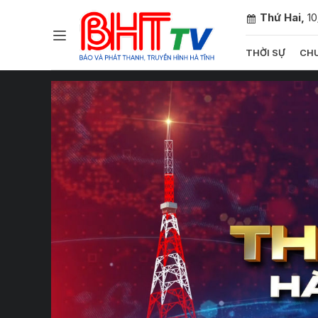
Thứ Hai,
1
THỜI SỰ
CHU