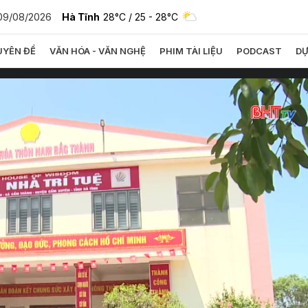
09/08/2026
Hà Tĩnh
28°C
/ 25 - 28°C
YÊN ĐỀ
VĂN HÓA - VĂN NGHỆ
PHIM TÀI LIỆU
PODCAST
DỰ