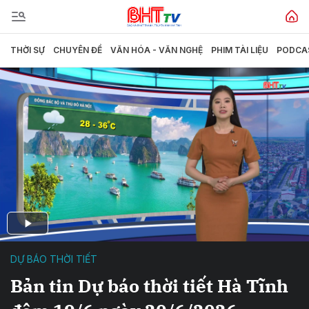
THỜI SỰ
CHUYÊN ĐỀ
VĂN HÓA - VĂN NGHỆ
PHIM TÀI LIỆU
PODCA
DỰ BÁO THỜI TIẾT
Bản tin Dự báo thời tiết Hà Tĩnh