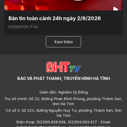
Bản tin toàn cảnh 24h ngày 2/8/2026
02/08/2026 17:44
Xem thêm
BÁO VÀ PHÁT THANH, TRUYỀN HÌNH HÀ TĨNH
Giám đốc: Nghiêm Sỹ Đống
Trụ sở chính: Số 22, đường Phan Đình Phùng, phường Thành Sen,
tỉnh Hà Tĩnh
Cơ sở 2: Số 223, đường Nguyễn Huy Tự, phường Thành Sen, tỉnh
Hà Tĩnh
Điện thoại: (023)95.858.608, (023)93.693.427 - Email:
hatinhdientu@baohatinh.vn - toasoan@baohatinh.vn