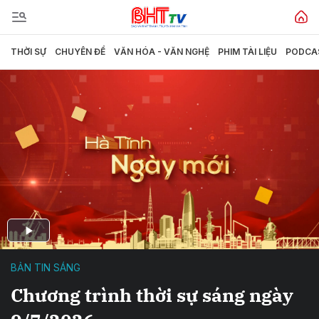
THỜI SỰ
CHUYÊN ĐỀ
VĂN HÓA - VĂN NGHỆ
PHIM TÀI LIỆU
PODCA
BẢN TIN SÁNG
Chương trình thời sự sáng ngày