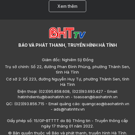
Xem thêm
BÁO VÀ PHÁT THANH, TRUYỀN HÌNH HÀ TĨNH
Giám đốc: Nghiêm Sỹ Đống
Trụ sở chính: Số 22, đường Phan Đình Phùng, phường Thành Sen,
tỉnh Hà Tĩnh
Cơ sở 2: Số 223, đường Nguyễn Huy Tự, phường Thành Sen, tỉnh
Hà Tĩnh
Điện thoại: (023)95.858.608, (023)93.693.427 - Email:
hatinhdientu@baohatinh.vn - toasoan@baohatinh.vn
QC: (023)93.856.715 - Email quảng cáo: quangcao@baohatinh.vn
- ads@hatinhtv.vn
Giấy phép số: 15/GP-BTTTT do Bộ Thông tin - Truyền thông cấp
ngày 17 tháng 01 năm 2022.
© Bản quyền thuộc về Báo và phát thanh, truyền hình Hà Tĩnh.