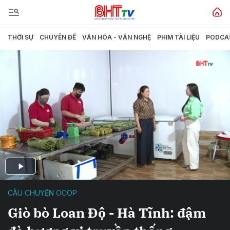
THỜI SỰ
CHUYÊN ĐỀ
VĂN HÓA - VĂN NGHỆ
PHIM TÀI LIỆU
PODCA
CÂU CHUYỆN OCOP
Giò bò Loan Độ - Hà Tĩnh: đậm