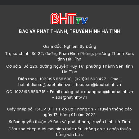
BÁO VÀ PHÁT THANH, TRUYỀN HÌNH HÀ TĨNH
Giám đốc: Nghiêm Sỹ Đống
Trụ sở chính: Số 22, đường Phan Đình Phùng, phường Thành Sen,
tỉnh Hà Tĩnh
Cơ sở 2: Số 223, đường Nguyễn Huy Tự, phường Thành Sen, tỉnh
Hà Tĩnh
Điện thoại: (023)95.858.608, (023)93.693.427 - Email:
hatinhdientu@baohatinh.vn - toasoan@baohatinh.vn
QC: (023)93.856.715 - Email quảng cáo: quangcao@baohatinh.vn
- ads@hatinhtv.vn
Giấy phép số: 15/GP-BTTTT do Bộ Thông tin - Truyền thông cấp
ngày 17 tháng 01 năm 2022.
© Bản quyền thuộc về Báo và phát thanh, truyền hình Hà Tĩnh.
Cấm sao chép dưới mọi hình thức nếu không có sự chấp thuận
bằng văn bản.