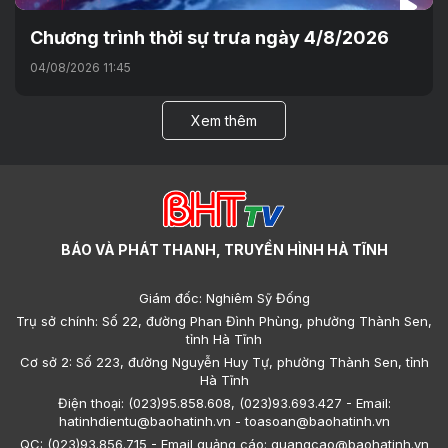
Chương trình thời sự trưa ngày 4/8/2026
04/08/2026 11:45
Xem thêm
BÁO VÀ PHÁT THANH, TRUYỀN HÌNH HÀ TĨNH
Giám đốc: Nghiêm Sỹ Đống
Trụ sở chính: Số 22, đường Phan Đình Phùng, phường Thành Sen,
tỉnh Hà Tĩnh
Cơ sở 2: Số 223, đường Nguyễn Huy Tự, phường Thành Sen, tỉnh
Hà Tĩnh
Điện thoại: (023)95.858.608, (023)93.693.427 - Email:
hatinhdientu@baohatinh.vn - toasoan@baohatinh.vn
QC: (023)93.856.715 - Email quảng cáo: quangcao@baohatinh.vn