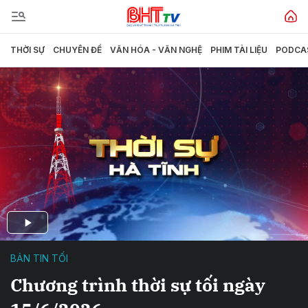
THỜI SỰ
CHUYÊN ĐỀ
VĂN HÓA - VĂN NGHỆ
PHIM TÀI LIỆU
PODCA
BẢN TIN TỐI
Chương trình thời sự tối ngày