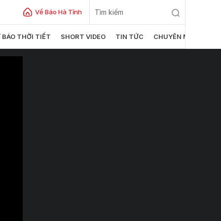
Về Báo Hà Tĩnh
 BÁO THỜI TIẾT
SHORT VIDEO
TIN TỨC
CHUYÊN MỤC