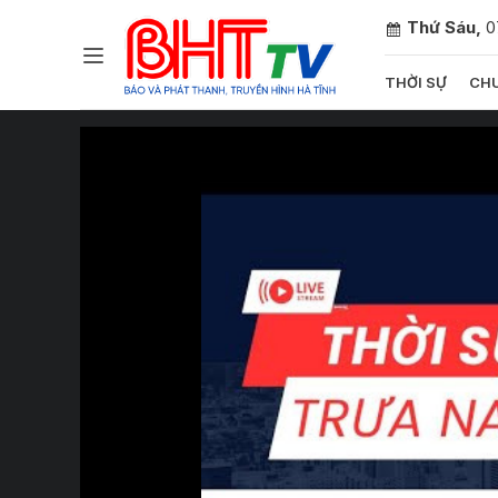
Thứ Sáu,
0
THỜI SỰ
CHU