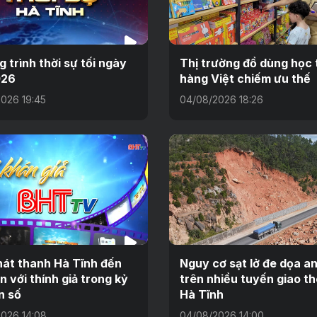
 trình thời sự tối ngày
Thị trường đồ dùng học 
026
hàng Việt chiếm ưu thế
026 19:45
04/08/2026 18:26
át thanh Hà Tĩnh đến
Nguy cơ sạt lở đe dọa a
n với thính giả trong kỷ
trên nhiều tuyến giao t
n số
Hà Tĩnh
026 14:08
04/08/2026 14:00