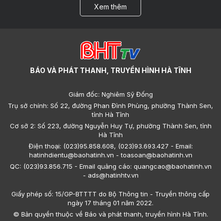
Xem thêm
BÁO VÀ PHÁT THANH, TRUYỀN HÌNH HÀ TĨNH
Giám đốc: Nghiêm Sỹ Đống
Trụ sở chính: Số 22, đường Phan Đình Phùng, phường Thành Sen,
tỉnh Hà Tĩnh
Cơ sở 2: Số 223, đường Nguyễn Huy Tự, phường Thành Sen, tỉnh
Hà Tĩnh
Điện thoại: (023)95.858.608, (023)93.693.427 - Email:
hatinhdientu@baohatinh.vn - toasoan@baohatinh.vn
QC: (023)93.856.715 - Email quảng cáo: quangcao@baohatinh.vn
- ads@hatinhtv.vn
Giấy phép số: 15/GP-BTTTT do Bộ Thông tin - Truyền thông cấp
ngày 17 tháng 01 năm 2022.
© Bản quyền thuộc về Báo và phát thanh, truyền hình Hà Tĩnh.