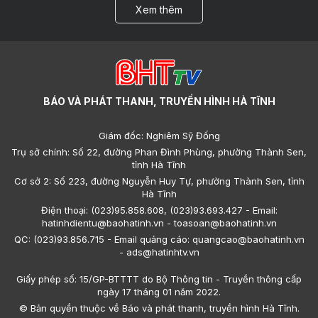
Xem thêm
BÁO VÀ PHÁT THANH, TRUYỀN HÌNH HÀ TĨNH
Giám đốc: Nghiêm Sỹ Đống
Trụ sở chính: Số 22, đường Phan Đình Phùng, phường Thành Sen,
tỉnh Hà Tĩnh
Cơ sở 2: Số 223, đường Nguyễn Huy Tự, phường Thành Sen, tỉnh
Hà Tĩnh
Điện thoại: (023)95.858.608, (023)93.693.427 - Email:
hatinhdientu@baohatinh.vn - toasoan@baohatinh.vn
QC: (023)93.856.715 - Email quảng cáo: quangcao@baohatinh.vn
- ads@hatinhtv.vn
Giấy phép số: 15/GP-BTTTT do Bộ Thông tin - Truyền thông cấp
ngày 17 tháng 01 năm 2022.
© Bản quyền thuộc về Báo và phát thanh, truyền hình Hà Tĩnh.