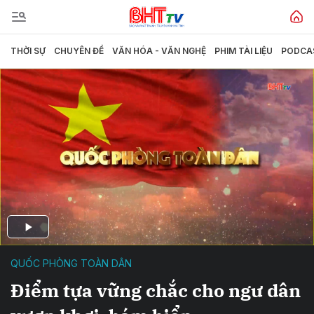
THỜI SỰ
CHUYÊN ĐỀ
VĂN HÓA - VĂN NGHỆ
PHIM TÀI LIỆU
PODCA
QUỐC PHÒNG TOÀN DÂN
Điểm tựa vững chắc cho ngư dân