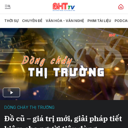
THỜI SỰ
CHUYÊN ĐỀ
VĂN HÓA - VĂN NGHỆ
PHIM TÀI LIỆU
PODCA
DÒNG CHẢY THỊ TRƯỜNG
Đồ cũ – giá trị mới, giải pháp tiết