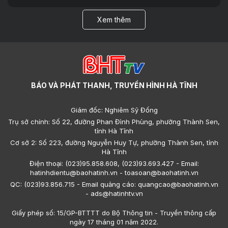
Xem thêm
BÁO VÀ PHÁT THANH, TRUYỀN HÌNH HÀ TĨNH
Giám đốc: Nghiêm Sỹ Đống
Trụ sở chính: Số 22, đường Phan Đình Phùng, phường Thành Sen,
tỉnh Hà Tĩnh
Cơ sở 2: Số 223, đường Nguyễn Huy Tự, phường Thành Sen, tỉnh
Hà Tĩnh
Điện thoại: (023)95.858.608, (023)93.693.427 - Email:
hatinhdientu@baohatinh.vn - toasoan@baohatinh.vn
QC: (023)93.856.715 - Email quảng cáo: quangcao@baohatinh.vn
- ads@hatinhtv.vn
Giấy phép số: 15/GP-BTTTT do Bộ Thông tin - Truyền thông cấp
ngày 17 tháng 01 năm 2022.