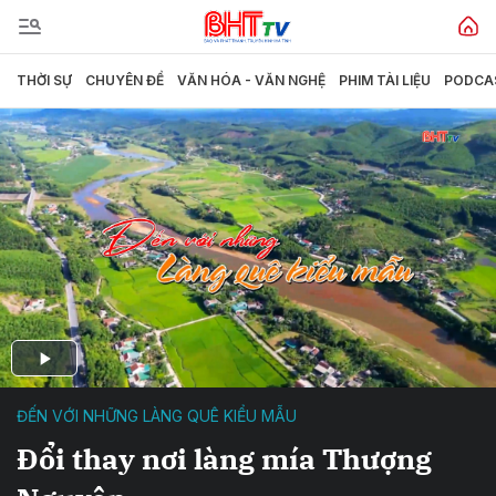
THỜI SỰ
CHUYÊN ĐỀ
VĂN HÓA - VĂN NGHỆ
PHIM TÀI LIỆU
PODCA
ĐẾN VỚI NHỮNG LÀNG QUÊ KIỂU MẪU
Đổi thay nơi làng mía Thượng