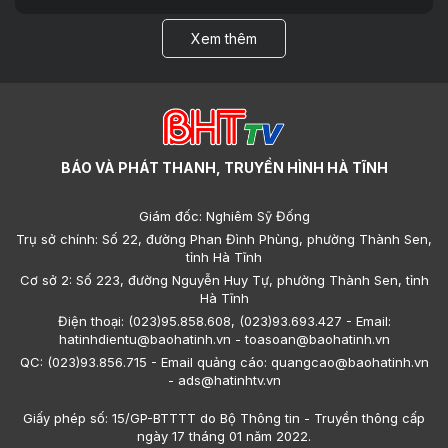
Xem thêm
BÁO VÀ PHÁT THANH, TRUYỀN HÌNH HÀ TĨNH
Giám đốc: Nghiêm Sỹ Đống
Trụ sở chính: Số 22, đường Phan Đình Phùng, phường Thành Sen,
tỉnh Hà Tĩnh
Cơ sở 2: Số 223, đường Nguyễn Huy Tự, phường Thành Sen, tỉnh
Hà Tĩnh
Điện thoại: (023)95.858.608, (023)93.693.427 - Email:
hatinhdientu@baohatinh.vn - toasoan@baohatinh.vn
QC: (023)93.856.715 - Email quảng cáo: quangcao@baohatinh.vn
- ads@hatinhtv.vn
Giấy phép số: 15/GP-BTTTT do Bộ Thông tin - Truyền thông cấp
ngày 17 tháng 01 năm 2022.