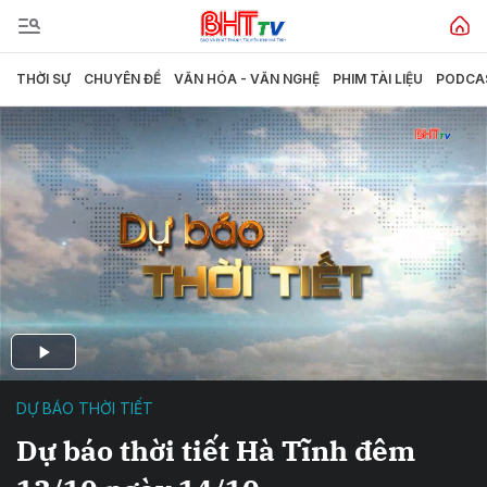
THỜI SỰ
CHUYÊN ĐỀ
VĂN HÓA - VĂN NGHỆ
PHIM TÀI LIỆU
PODCA
DỰ BÁO THỜI TIẾT
Dự báo thời tiết Hà Tĩnh đêm