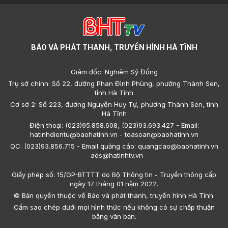
BÁO VÀ PHÁT THANH, TRUYỀN HÌNH HÀ TĨNH
Giám đốc: Nghiêm Sỹ Đống
Trụ sở chính: Số 22, đường Phan Đình Phùng, phường Thành Sen,
tỉnh Hà Tĩnh
Cơ sở 2: Số 223, đường Nguyễn Huy Tự, phường Thành Sen, tỉnh
Hà Tĩnh
Điện thoại: (023)95.858.608, (023)93.693.427 - Email:
hatinhdientu@baohatinh.vn - toasoan@baohatinh.vn
QC: (023)93.856.715 - Email quảng cáo: quangcao@baohatinh.vn
- ads@hatinhtv.vn
Giấy phép số: 15/GP-BTTTT do Bộ Thông tin - Truyền thông cấp
ngày 17 tháng 01 năm 2022.
© Bản quyền thuộc về Báo và phát thanh, truyền hình Hà Tĩnh.
Cấm sao chép dưới mọi hình thức nếu không có sự chấp thuận
bằng văn bản.