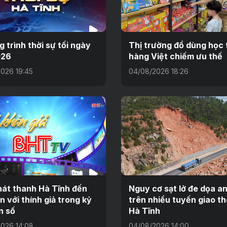
 trình thời sự tối ngày
Thị trường đồ dùng học 
026
hàng Việt chiếm ưu thế
026 19:45
04/08/2026 18:26
át thanh Hà Tĩnh đến
Nguy cơ sạt lở đe dọa a
n với thính giả trong kỷ
trên nhiều tuyến giao t
n số
Hà Tĩnh
026 14:08
04/08/2026 14:00