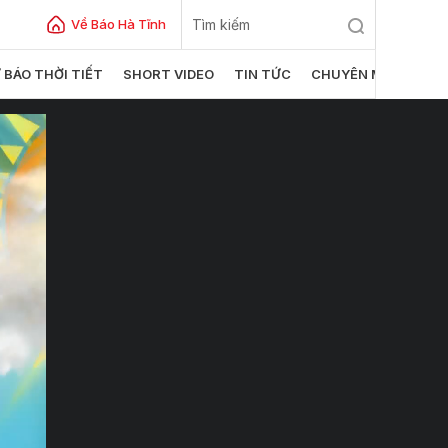
Về Báo Hà Tĩnh
 BÁO THỜI TIẾT
SHORT VIDEO
TIN TỨC
CHUYÊN MỤC