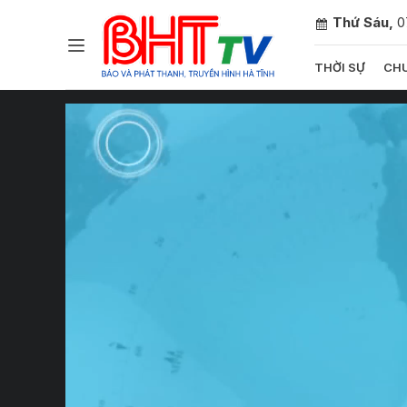
Thứ Sáu,
0
THỜI SỰ
CHU