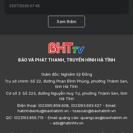
31/07/2026 07:45
Xem thêm
BÁO VÀ PHÁT THANH, TRUYỀN HÌNH HÀ TĨNH
Giám đốc: Nghiêm Sỹ Đống
Trụ sở chính: Số 22, đường Phan Đình Phùng, phường Thành Sen,
tỉnh Hà Tĩnh
Cơ sở 2: Số 223, đường Nguyễn Huy Tự, phường Thành Sen, tỉnh
Hà Tĩnh
Điện thoại: (023)95.858.608, (023)93.693.427 - Email:
hatinhdientu@baohatinh.vn - toasoan@baohatinh.vn
QC: (023)93.856.715 - Email quảng cáo: quangcao@baohatinh.vn
- ads@hatinhtv.vn