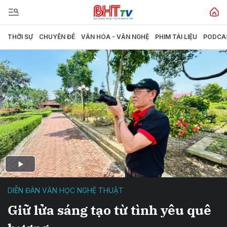
THỜI SỰ
CHUYÊN ĐỀ
VĂN HÓA - VĂN NGHỆ
PHIM TÀI LIỆU
PODCA
DIỄN ĐÀN VĂN HỌC NGHỆ THUẬT
Giữ lửa sáng tạo từ tình yêu quê