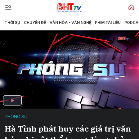
THỜI SỰ
CHUYÊN ĐỀ
VĂN HÓA - VĂN NGHỆ
PHIM TÀI LIỆU
PODCA
PHÓNG SỰ
Hà Tĩnh phát huy các giá trị văn