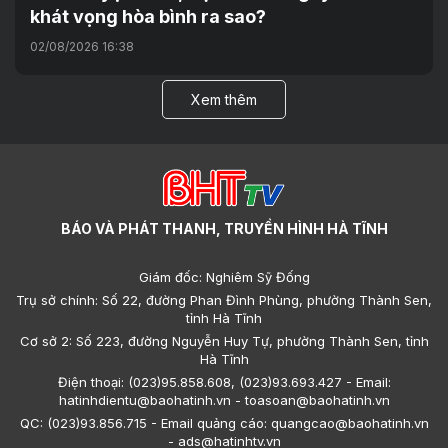
khát vọng hòa bình ra sao?
02/08/2026 16:38
Xem thêm
BÁO VÀ PHÁT THANH, TRUYỀN HÌNH HÀ TĨNH
Giám đốc: Nghiêm Sỹ Đống
Trụ sở chính: Số 22, đường Phan Đình Phùng, phường Thành Sen,
tỉnh Hà Tĩnh
Cơ sở 2: Số 223, đường Nguyễn Huy Tự, phường Thành Sen, tỉnh
Hà Tĩnh
Điện thoại: (023)95.858.608, (023)93.693.427 - Email:
hatinhdientu@baohatinh.vn - toasoan@baohatinh.vn
QC: (023)93.856.715 - Email quảng cáo: quangcao@baohatinh.vn
- ads@hatinhtv.vn