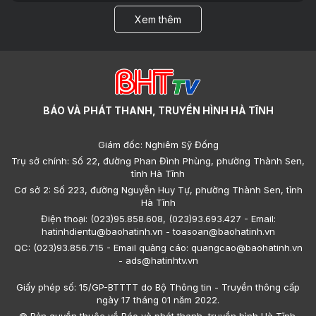
Xem thêm
BÁO VÀ PHÁT THANH, TRUYỀN HÌNH HÀ TĨNH
Giám đốc: Nghiêm Sỹ Đống
Trụ sở chính: Số 22, đường Phan Đình Phùng, phường Thành Sen,
tỉnh Hà Tĩnh
Cơ sở 2: Số 223, đường Nguyễn Huy Tự, phường Thành Sen, tỉnh
Hà Tĩnh
Điện thoại: (023)95.858.608, (023)93.693.427 - Email:
hatinhdientu@baohatinh.vn - toasoan@baohatinh.vn
QC: (023)93.856.715 - Email quảng cáo: quangcao@baohatinh.vn
- ads@hatinhtv.vn
Giấy phép số: 15/GP-BTTTT do Bộ Thông tin - Truyền thông cấp
ngày 17 tháng 01 năm 2022.
© Bản quyền thuộc về Báo và phát thanh, truyền hình Hà Tĩnh.