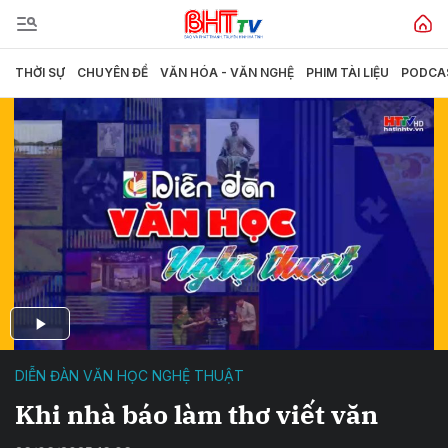
THỜI SỰ
CHUYÊN ĐỀ
VĂN HÓA - VĂN NGHỆ
PHIM TÀI LIỆU
PODCA
DIỄN ĐÀN VĂN HỌC NGHỆ THUẬT
Khi nhà báo làm thơ viết văn