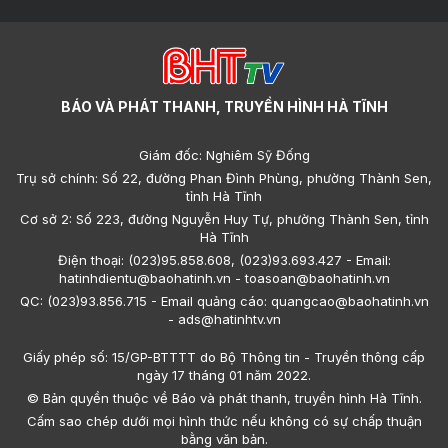
BÁO VÀ PHÁT THANH, TRUYỀN HÌNH HÀ TĨNH
Giám đốc: Nghiêm Sỹ Đống
Trụ sở chính: Số 22, đường Phan Đình Phùng, phường Thành Sen,
tỉnh Hà Tĩnh
Cơ sở 2: Số 223, đường Nguyễn Huy Tự, phường Thành Sen, tỉnh
Hà Tĩnh
Điện thoại: (023)95.858.608, (023)93.693.427 - Email:
hatinhdientu@baohatinh.vn - toasoan@baohatinh.vn
QC: (023)93.856.715 - Email quảng cáo: quangcao@baohatinh.vn
- ads@hatinhtv.vn
Giấy phép số: 15/GP-BTTTT do Bộ Thông tin - Truyền thông cấp
ngày 17 tháng 01 năm 2022.
© Bản quyền thuộc về Báo và phát thanh, truyền hình Hà Tĩnh.
Cấm sao chép dưới mọi hình thức nếu không có sự chấp thuận
bằng văn bản.