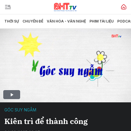
THỜI SỰ
CHUYÊN ĐỀ
VĂN HÓA - VĂN NGHỆ
PHIM TÀI LIỆU
PODCA
GÓC SUY NGẪM
Kiên trì để thành công