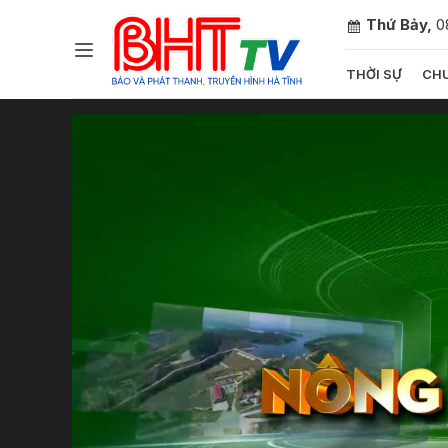
Thứ Bảy,
0
THỜI SỰ
CHU