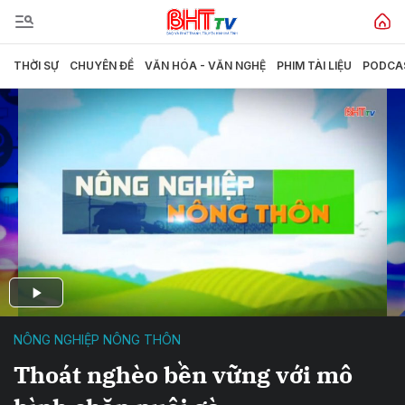
THỜI SỰ
CHUYÊN ĐỀ
VĂN HÓA - VĂN NGHỆ
PHIM TÀI LIỆU
PODCA
NÔNG NGHIỆP NÔNG THÔN
Thoát nghèo bền vững với mô