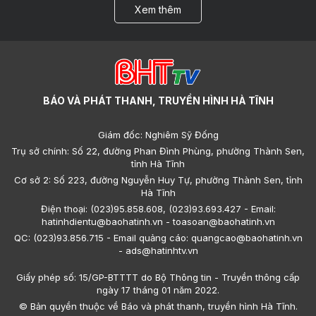
Xem thêm
BÁO VÀ PHÁT THANH, TRUYỀN HÌNH HÀ TĨNH
Giám đốc: Nghiêm Sỹ Đống
Trụ sở chính: Số 22, đường Phan Đình Phùng, phường Thành Sen,
tỉnh Hà Tĩnh
Cơ sở 2: Số 223, đường Nguyễn Huy Tự, phường Thành Sen, tỉnh
Hà Tĩnh
Điện thoại: (023)95.858.608, (023)93.693.427 - Email:
hatinhdientu@baohatinh.vn - toasoan@baohatinh.vn
QC: (023)93.856.715 - Email quảng cáo: quangcao@baohatinh.vn
- ads@hatinhtv.vn
Giấy phép số: 15/GP-BTTTT do Bộ Thông tin - Truyền thông cấp
ngày 17 tháng 01 năm 2022.
© Bản quyền thuộc về Báo và phát thanh, truyền hình Hà Tĩnh.