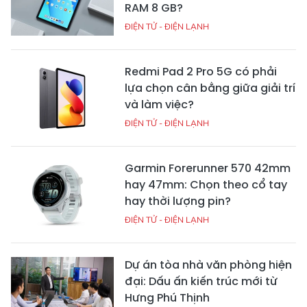
RAM 8 GB?
ĐIỆN TỬ - ĐIỆN LẠNH
Redmi Pad 2 Pro 5G có phải
lựa chọn cân bằng giữa giải trí
và làm việc?
ĐIỆN TỬ - ĐIỆN LẠNH
Garmin Forerunner 570 42mm
hay 47mm: Chọn theo cổ tay
hay thời lượng pin?
ĐIỆN TỬ - ĐIỆN LẠNH
Dự án tòa nhà văn phòng hiện
đại: Dấu ấn kiến trúc mới từ
Hưng Phú Thịnh