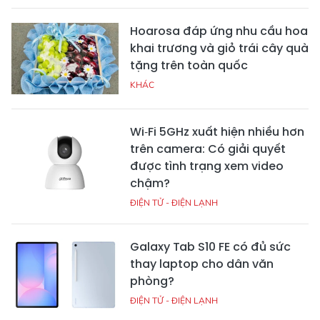
Hoarosa đáp ứng nhu cầu hoa
khai trương và giỏ trái cây quà
tặng trên toàn quốc
KHÁC
Wi‑Fi 5GHz xuất hiện nhiều hơn
trên camera: Có giải quyết
được tình trạng xem video
chậm?
ĐIỆN TỬ - ĐIỆN LẠNH
Galaxy Tab S10 FE có đủ sức
thay laptop cho dân văn
phòng?
ĐIỆN TỬ - ĐIỆN LẠNH