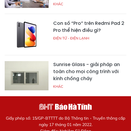
KHÁC
Con số “Pro” trên Redmi Pad 2
Pro thể hiện điều gì?
ĐIỆN TỬ - ĐIỆN LẠNH
Sunrise Glass - giải pháp an
toàn cho mọi công trình với
kính chống cháy
KHÁC
Giấy phép số: 15/GP-BTTTT do Bộ Thông tin - Truyền thông cấp
ngày 17 tháng 01 năm 2022.