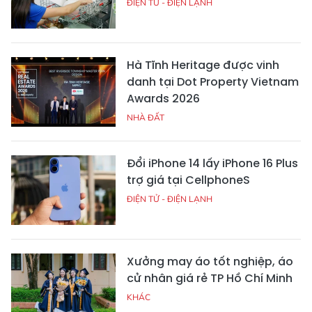
ĐIỆN TỬ - ĐIỆN LẠNH
Hà Tĩnh Heritage được vinh
danh tại Dot Property Vietnam
Awards 2026
NHÀ ĐẤT
Đổi iPhone 14 lấy iPhone 16 Plus
trợ giá tại CellphoneS
ĐIỆN TỬ - ĐIỆN LẠNH
Xưởng may áo tốt nghiệp, áo
cử nhân giá rẻ TP Hồ Chí Minh
KHÁC