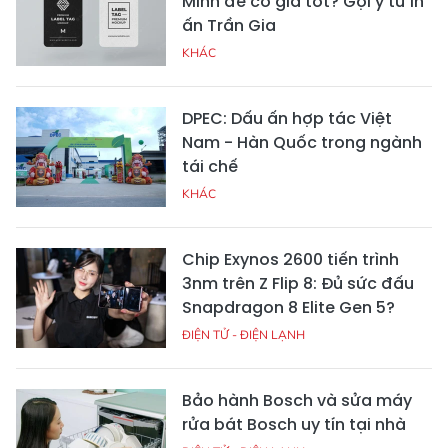
Minh để có giá tốt? Gợi ý từ In
ấn Trần Gia
KHÁC
DPEC: Dấu ấn hợp tác Việt
Nam - Hàn Quốc trong ngành
tái chế
KHÁC
Chip Exynos 2600 tiến trình
3nm trên Z Flip 8: Đủ sức đấu
Snapdragon 8 Elite Gen 5?
ĐIỆN TỬ - ĐIỆN LẠNH
Bảo hành Bosch và sửa máy
rửa bát Bosch uy tín tại nhà