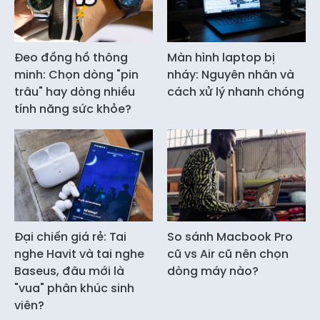
Đeo đồng hồ thông
Màn hình laptop bị
minh: Chọn dòng "pin
nháy: Nguyên nhân và
trâu" hay dòng nhiều
cách xử lý nhanh chóng
tính năng sức khỏe?
Đại chiến giá rẻ: Tai
So sánh Macbook Pro
nghe Havit và tai nghe
cũ vs Air cũ nên chọn
Baseus, đâu mới là
dòng máy nào?
"vua" phân khúc sinh
viên?