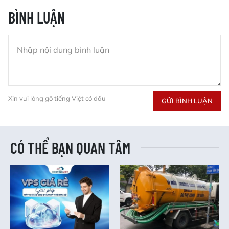
BÌNH LUẬN
Xin vui lòng gõ tiếng Việt có dấu
GỬI BÌNH LUẬN
CÓ THỂ BẠN QUAN TÂM