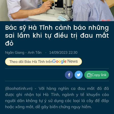
Video
Bác sỹ Hà Tĩnh cảnh báo những
sai lầm khi tự điều trị đau mắt
đỏ
Ngân Giang - Anh Tấn
14/09/2023 22:30
Theo dõi Báo Hà Tĩnh trên
Copy link
(Baohatinh.vn) - Với hàng nghìn ca đau mắt đỏ đã
được ghi nhận tại Hà Tĩnh, ngành y tế khuyến cáo
người dân không tự ý sử dụng các loại lá cây để đắp
hoặc xông mắt, dễ gây biến chứng nguy hiểm.