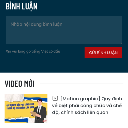
BÌNH LUẬN
Xin vui lòng gõ tiếng Việt có dấu
GỬI BÌNH LUẬN
VIDEO MỚI
[Motion graphic] Quy định
về biệt phái công chức và chế
độ, chính sách liên quan