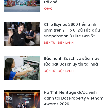
tái chế
KHÁC
Chip Exynos 2600 tiến trình
3nm trên Z Flip 8: Đủ sức đấu
Snapdragon 8 Elite Gen 5?
ĐIỆN TỬ - ĐIỆN LẠNH
Bảo hành Bosch và sửa máy
rửa bát Bosch uy tín tại nhà
ĐIỆN TỬ - ĐIỆN LẠNH
Hà Tĩnh Heritage được vinh
danh tại Dot Property Vietnam
Awards 2026