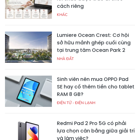
cách riêng
KHÁC
Lumiere Ocean Crest: Cơ hội
sở hữu mảnh ghép cuối cùng
tại trung tâm Ocean Park 2
NHÀ ĐẤT
Sinh viên nên mua OPPO Pad
SE hay cố thêm tiền cho tablet
RAM 8 GB?
ĐIỆN TỬ - ĐIỆN LẠNH
Redmi Pad 2 Pro 5G có phải
lựa chọn cân bằng giữa giải trí
và làm việc?