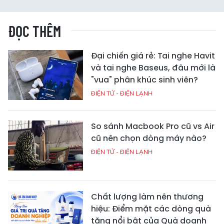
ĐỌC THÊM
Đại chiến giá rẻ: Tai nghe Havit
và tai nghe Baseus, đâu mới là
"vua" phân khúc sinh viên?
ĐIỆN TỬ - ĐIỆN LẠNH
So sánh Macbook Pro cũ vs Air
cũ nên chọn dòng máy nào?
ĐIỆN TỬ - ĐIỆN LẠNH
Chất lượng làm nên thương
hiệu: Điểm mặt các dòng quà
tặng nổi bật của Quà doanh