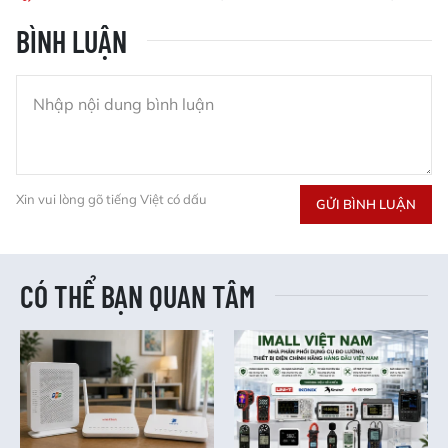
BÌNH LUẬN
Xin vui lòng gõ tiếng Việt có dấu
GỬI BÌNH LUẬN
CÓ THỂ BẠN QUAN TÂM