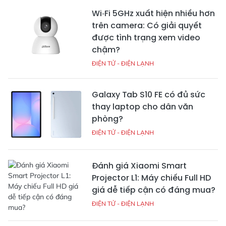
Wi‑Fi 5GHz xuất hiện nhiều hơn
trên camera: Có giải quyết
được tình trạng xem video
chậm?
ĐIỆN TỬ - ĐIỆN LẠNH
Galaxy Tab S10 FE có đủ sức
thay laptop cho dân văn
phòng?
ĐIỆN TỬ - ĐIỆN LẠNH
Đánh giá Xiaomi Smart
Projector L1: Máy chiếu Full HD
giá dễ tiếp cận có đáng mua?
ĐIỆN TỬ - ĐIỆN LẠNH