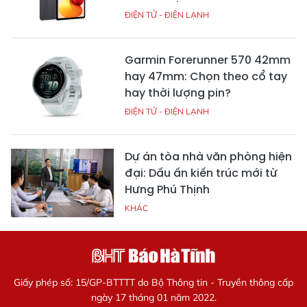
ĐIỆN TỬ - ĐIỆN LẠNH
Garmin Forerunner 570 42mm
hay 47mm: Chọn theo cổ tay
hay thời lượng pin?
ĐIỆN TỬ - ĐIỆN LẠNH
Dự án tòa nhà văn phòng hiện
đại: Dấu ấn kiến trúc mới từ
Hưng Phú Thịnh
KHÁC
Giấy phép số: 15/GP-BTTTT do Bộ Thông tin - Truyền thông cấp
ngày 17 tháng 01 năm 2022.