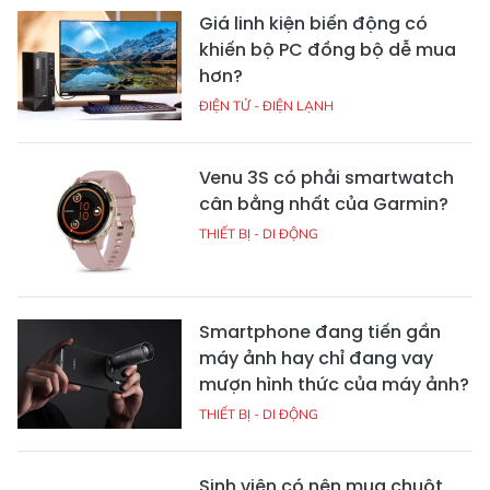
Giá linh kiện biến động có
khiến bộ PC đồng bộ dễ mua
hơn?
ĐIỆN TỬ - ĐIỆN LẠNH
Venu 3S có phải smartwatch
cân bằng nhất của Garmin?
THIẾT BỊ - DI ĐỘNG
Smartphone đang tiến gần
máy ảnh hay chỉ đang vay
mượn hình thức của máy ảnh?
THIẾT BỊ - DI ĐỘNG
Sinh viên có nên mua chuột