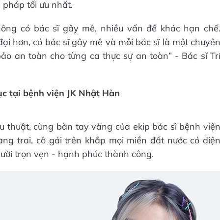
i pháp tối ưu nhất.
ông có bác sĩ gây mê, nhiều vấn đề khác hạn chế
đại hơn, có bác sĩ gây mê và mỗi bác sĩ là một chuyê
ảo an toàn cho từng ca thực sự an toàn” - Bác sĩ Tr
c tại bệnh viện JK Nhật Hàn
ẫu thuật, cùng bàn tay vàng của ekip bác sĩ bệnh việ
g trai, cô gái trên khắp mọi miền đất nước có diệ
 cười trọn vẹn - hạnh phúc thành công.