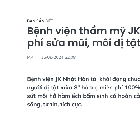
BẠN CẦN BIẾT
Bệnh viện thẩm mỹ JK 
phí sửa mũi, môi dị t
P.V
15/05/2024 22:08
Bệnh viện JK Nhật Hàn tái khởi động chư
người dị tật mùa 8” hỗ trợ miễn phí 100% 
sứt môi hở hàm ếch bẩm sinh có hoàn cản
sống, tự tin, tích cực.