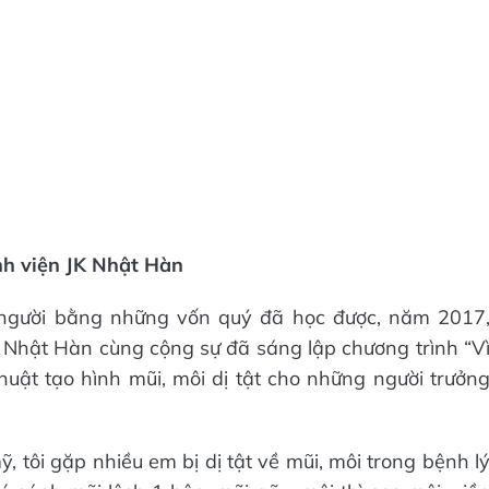
ệnh viện JK Nhật Hàn
p người bằng những vốn quý đã học được, năm 2017
K Nhật Hàn cùng cộng sự đã sáng lập chương trình “V
huật tạo hình mũi, môi dị tật cho những người trưởn
ỹ, tôi gặp nhiều em bị dị tật về mũi, môi trong bệnh l