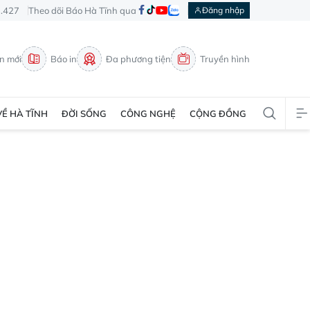
3.427
Theo dõi Báo Hà Tĩnh qua
Đăng nhập
in mới
Báo in
Đa phương tiện
Truyền hình
VỀ HÀ TĨNH
ĐỜI SỐNG
CÔNG NGHỆ
CỘNG ĐỒNG