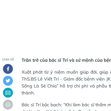
Trăn trở của bác sĩ Trí và sứ mệnh của b
CHIA SẺ
Xuất phát từ ý niệm muốn giúp đời, giú
ThS.BS Lê Viết Trí - Giám đốc bệnh viện J
Sống Là Sẻ Chia” hỗ trợ chi phí và phẫu t
thành.
Bác sĩ Trí bộc bạch: “Khi làm bác sĩ thẩm m