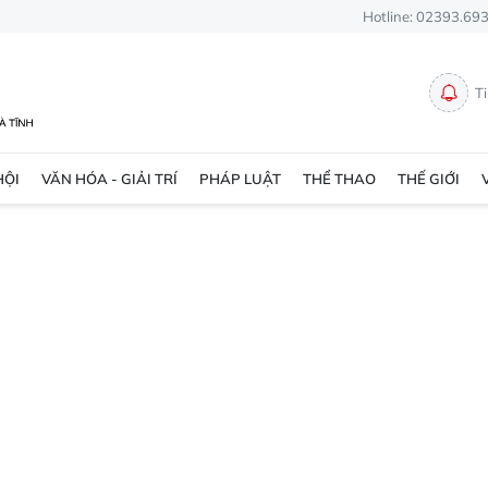
Hotline: 02393.69
T
HỘI
VĂN HÓA - GIẢI TRÍ
PHÁP LUẬT
THỂ THAO
THẾ GIỚI