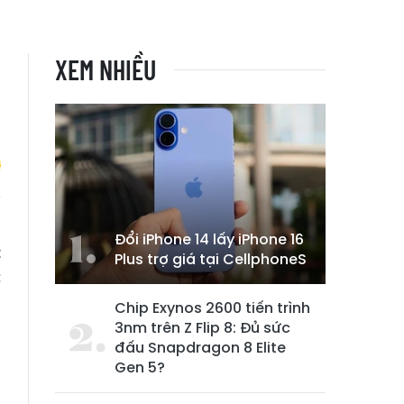
XEM NHIỀU
o
Đổi iPhone 14 lấy iPhone 16
t
Plus trợ giá tại CellphoneS
c
Chip Exynos 2600 tiến trình
3nm trên Z Flip 8: Đủ sức
đấu Snapdragon 8 Elite
Gen 5?