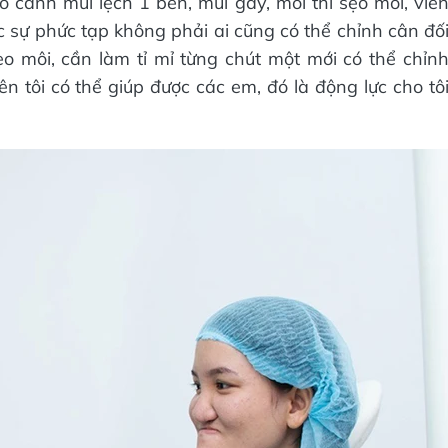
ó cánh mũi lệch 1 bên, mũi gãy, môi thì sẹo môi, viề
ực sự phức tạp không phải ai cũng có thể chỉnh cân đố
sẹo môi, cần làm tỉ mỉ từng chút một mới có thể chỉn
n tôi có thể giúp được các em, đó là động lực cho tô