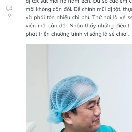
dị tật sứt môi hở hàm ếch. Đa số các em c
môi không cân đối. Để chỉnh mũi dị tật, th
0
và phải tốn nhiều chi phí. Thứ hai là về 
viền môi cân đối. Nhận thấy những điều trê
phát triển chương trình vì sống là sẻ chia”.