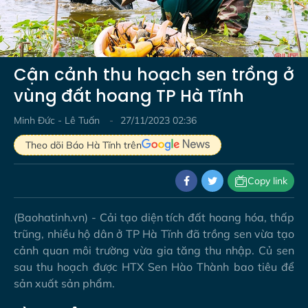
Video
Cận cảnh thu hoạch sen trồng ở
vùng đất hoang TP Hà Tĩnh
Minh Đức - Lê Tuấn
27/11/2023 02:36
Theo dõi Báo Hà Tĩnh trên
Copy link
(Baohatinh.vn) - Cải tạo diện tích đất hoang hóa, thấp
trũng, nhiều hộ dân ở TP Hà Tĩnh đã trồng sen vừa tạo
cảnh quan môi trường vừa gia tăng thu nhập. Củ sen
sau thu hoạch được HTX Sen Hào Thành bao tiêu để
sản xuất sản phẩm.