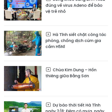
đúng về virus Adeno để bảo
vệ trẻ nhỏ
Hà Tĩnh siết chặt công tác
phòng, chống dịch cúm gia
cầm H5N1
Chùa Kim Dung – Hồn
thiêng giữa Bằng Sơn
Dự báo thời tiết Hà Tĩnh
ngày 2/8: Đêm có mưa, ngày