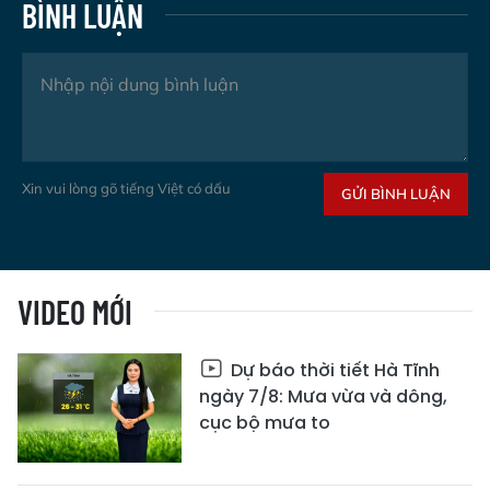
BÌNH LUẬN
Xin vui lòng gõ tiếng Việt có dấu
GỬI BÌNH LUẬN
VIDEO MỚI
Dự báo thời tiết Hà Tĩnh
ngày 7/8: Mưa vừa và dông,
cục bộ mưa to